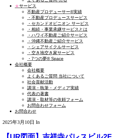
よくあるご質問 売る
★
サービス
不動産プロデューサー®実績
・不動産プロデュースサービス
・セカンドオピニオン サービス
・相続・事業承継サービスとは
・ハワイ不動産ご紹介サービス
・沖縄不動産ご紹介サービス
・シェアサイクルサービス
・空き地空き家サービス
・7つの夢® Space
会社概要
会社概要
よくあるご質問 当社について
社会貢献活動
講演・執筆・メディア実績
代表の著書
講演・取材等の依頼フォーム
お問合わせフォーム
お問合わせ
2025年3月10日
In
【UR図面】吉祥寺パレスビル2F