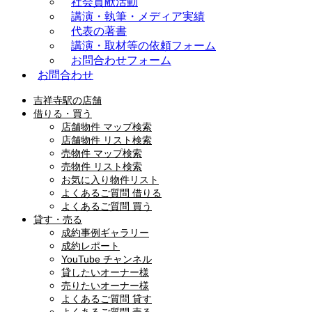
社会貢献活動
講演・執筆・メディア実績
代表の著書
講演・取材等の依頼フォーム
お問合わせフォーム
お問合わせ
吉祥寺駅の店舗
借りる・買う
店舗物件 マップ検索
店舗物件 リスト検索
売物件 マップ検索
売物件 リスト検索
お気に入り物件リスト
よくあるご質問 借りる
よくあるご質問 買う
貸す・売る
成約事例ギャラリー
成約レポート
YouTube チャンネル
貸したいオーナー様
売りたいオーナー様
よくあるご質問 貸す