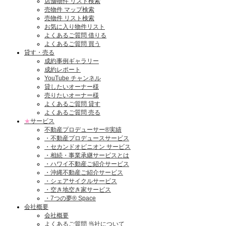
店舗物件 リスト検索
売物件 マップ検索
売物件 リスト検索
お気に入り物件リスト
よくあるご質問 借りる
よくあるご質問 買う
貸す・売る
成約事例ギャラリー
成約レポート
YouTube チャンネル
貸したいオーナー様
売りたいオーナー様
よくあるご質問 貸す
よくあるご質問 売る
★
サービス
不動産プロデューサー®実績
・不動産プロデュースサービス
・セカンドオピニオン サービス
・相続・事業承継サービスとは
・ハワイ不動産ご紹介サービス
・沖縄不動産ご紹介サービス
・シェアサイクルサービス
・空き地空き家サービス
・7つの夢® Space
会社概要
会社概要
よくあるご質問 当社について