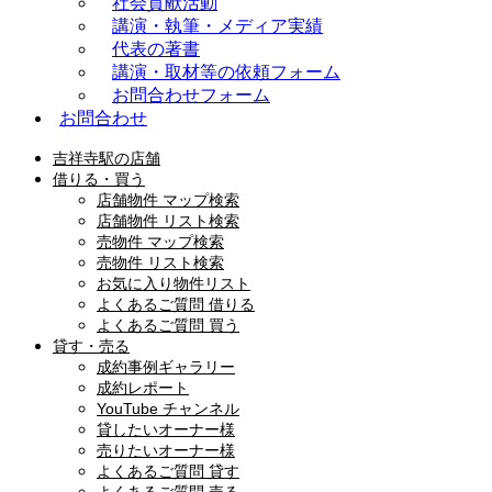
社会貢献活動
講演・執筆・メディア実績
代表の著書
講演・取材等の依頼フォーム
お問合わせフォーム
お問合わせ
吉祥寺駅の店舗
借りる・買う
店舗物件 マップ検索
店舗物件 リスト検索
売物件 マップ検索
売物件 リスト検索
お気に入り物件リスト
よくあるご質問 借りる
よくあるご質問 買う
貸す・売る
成約事例ギャラリー
成約レポート
YouTube チャンネル
貸したいオーナー様
売りたいオーナー様
よくあるご質問 貸す