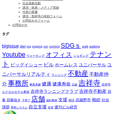
社会貢献活動
講演・執筆・メディア実績
代表の著書
講演・取材等の依頼フォーム
お問合わせフォーム
お問合わせ
タグ
SDGｓ
bigissue
diet
jog
jogging
run
running
walk
walking
テナン
Youtube
オフィス
ウォーキング
ジョギング
ト
ビル
ビッグイシュー
ホームレス
ユニバーサル
ユ
不動産
ニバーサルリアルティ
不動産仲
ランニング
吉祥寺
事務所
介
健康
健康寿命
事業承継
出版
吉祥寺
吉祥寺ランニングクラブ
吉祥寺不動産
四
エクセルホテル東急
店舗
支援
相続
武蔵野市
社会
毒
四毒抜き
子育て
成約事例
朝活
自立支援
課題
週刊ビル経営
秀和システム
賃貸