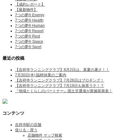
【成約レポート】
【最新物件】
7つの夢® Energy
7つの夢® Health
7つの夢® Human
7つの夢® Resort
7つの夢® Rest
7つの夢® Space
7つの夢® Sport
最近の投稿
【吉祥寺ランニングクラブ】8月2日は、真夏の暑さ！！
7月30日(木) 臨時休業のご案内
【吉祥寺ランニングクラブ】7月26日はプロギング！
【吉祥寺ランニングクラブ】7月19日も抹茶ラテ！？
『地域とくらしのパートナー』国土交通省が新施策発表！
コンテンツ
吉祥寺駅の店舗
借りる・買う
店舗物件 マップ検索