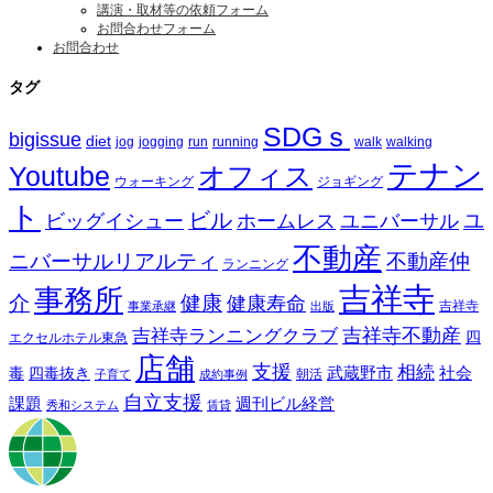
講演・取材等の依頼フォーム
お問合わせフォーム
お問合わせ
タグ
SDGｓ
bigissue
diet
jog
jogging
run
running
walk
walking
テナン
Youtube
オフィス
ウォーキング
ジョギング
ト
ビル
ビッグイシュー
ホームレス
ユニバーサル
ユ
不動産
ニバーサルリアルティ
不動産仲
ランニング
吉祥寺
事務所
介
健康
健康寿命
事業承継
出版
吉祥寺
吉祥寺ランニングクラブ
吉祥寺不動産
四
エクセルホテル東急
店舗
支援
相続
武蔵野市
社会
毒
四毒抜き
子育て
成約事例
朝活
自立支援
課題
週刊ビル経営
秀和システム
賃貸