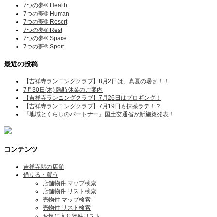
7つの夢® Health
7つの夢® Human
7つの夢® Resort
7つの夢® Rest
7つの夢® Space
7つの夢® Sport
最近の投稿
【吉祥寺ランニングクラブ】8月2日は、真夏の暑さ！！
7月30日(木) 臨時休業のご案内
【吉祥寺ランニングクラブ】7月26日はプロギング！
【吉祥寺ランニングクラブ】7月19日も抹茶ラテ！？
『地域とくらしのパートナー』国土交通省が新施策発表！
コンテンツ
吉祥寺駅の店舗
借りる・買う
店舗物件 マップ検索
店舗物件 リスト検索
売物件 マップ検索
売物件 リスト検索
お気に入り物件リスト