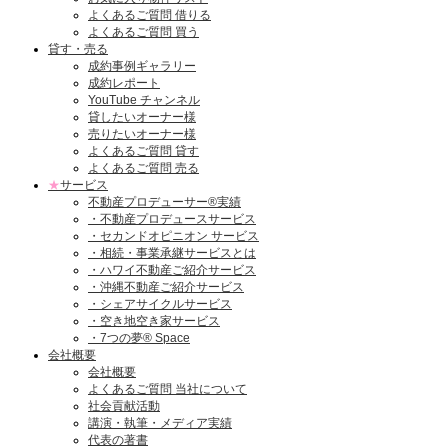
よくあるご質問 借りる
よくあるご質問 買う
貸す・売る
成約事例ギャラリー
成約レポート
YouTube チャンネル
貸したいオーナー様
売りたいオーナー様
よくあるご質問 貸す
よくあるご質問 売る
★
サービス
不動産プロデューサー®実績
・不動産プロデュースサービス
・セカンドオピニオン サービス
・相続・事業承継サービスとは
・ハワイ不動産ご紹介サービス
・沖縄不動産ご紹介サービス
・シェアサイクルサービス
・空き地空き家サービス
・7つの夢® Space
会社概要
会社概要
よくあるご質問 当社について
社会貢献活動
講演・執筆・メディア実績
代表の著書