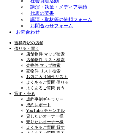
社会貢献活動
講演・執筆・メディア実績
代表の著書
講演・取材等の依頼フォーム
お問合わせフォーム
お問合わせ
吉祥寺駅の店舗
借りる・買う
店舗物件 マップ検索
店舗物件 リスト検索
売物件 マップ検索
売物件 リスト検索
お気に入り物件リスト
よくあるご質問 借りる
よくあるご質問 買う
貸す・売る
成約事例ギャラリー
成約レポート
YouTube チャンネル
貸したいオーナー様
売りたいオーナー様
よくあるご質問 貸す