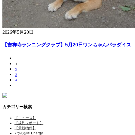
2026年5月20日
【吉祥寺ランニングクラブ】5月20日ワンちゃんパラダイス
1
2
3
4
カテゴリー検索
【ニュース】
【成約レポート】
【最新物件】
7つの夢® Energy