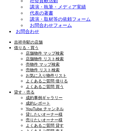
社会貢献活動
講演・執筆・メディア実績
代表の著書
講演・取材等の依頼フォーム
お問合わせフォーム
お問合わせ
吉祥寺駅の店舗
借りる・買う
店舗物件 マップ検索
店舗物件 リスト検索
売物件 マップ検索
売物件 リスト検索
お気に入り物件リスト
よくあるご質問 借りる
よくあるご質問 買う
貸す・売る
成約事例ギャラリー
成約レポート
YouTube チャンネル
貸したいオーナー様
売りたいオーナー様
よくあるご質問 貸す