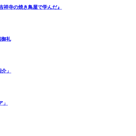
な吉祥寺の焼き鳥屋で学んだ』
催御礼
紹介」
ア」