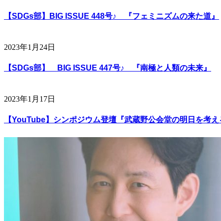
【SDGs部】BIG ISSUE 448号♪ 『フェミニズムの来た道』
2023年1月24日
【SDGs部】 BIG ISSUE 447号♪ 『南極と人類の未来』
2023年1月17日
【YouTube】シンポジウム登壇『武蔵野公会堂の明日を考える』