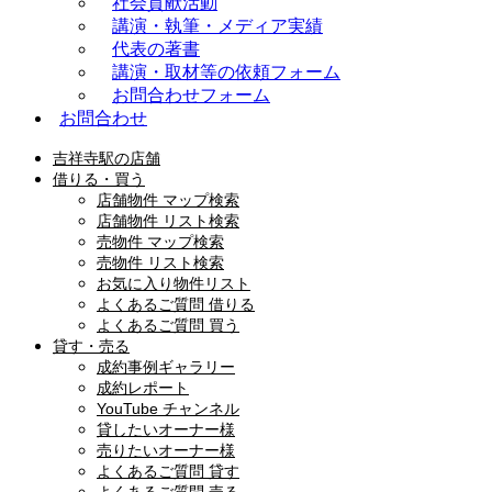
社会貢献活動
講演・執筆・メディア実績
代表の著書
講演・取材等の依頼フォーム
お問合わせフォーム
お問合わせ
吉祥寺駅の店舗
借りる・買う
店舗物件 マップ検索
店舗物件 リスト検索
売物件 マップ検索
売物件 リスト検索
お気に入り物件リスト
よくあるご質問 借りる
よくあるご質問 買う
貸す・売る
成約事例ギャラリー
成約レポート
YouTube チャンネル
貸したいオーナー様
売りたいオーナー様
よくあるご質問 貸す