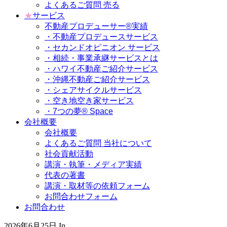
よくあるご質問 売る
★
サービス
不動産プロデューサー®実績
・不動産プロデュースサービス
・セカンドオピニオン サービス
・相続・事業承継サービスとは
・ハワイ不動産ご紹介サービス
・沖縄不動産ご紹介サービス
・シェアサイクルサービス
・空き地空き家サービス
・7つの夢® Space
会社概要
会社概要
よくあるご質問 当社について
社会貢献活動
講演・執筆・メディア実績
代表の著書
講演・取材等の依頼フォーム
お問合わせフォーム
お問合わせ
2026年6月25日
In