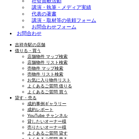
社会貢献活動
講演・執筆・メディア実績
代表の著書
講演・取材等の依頼フォーム
お問合わせフォーム
お問合わせ
吉祥寺駅の店舗
借りる・買う
店舗物件 マップ検索
店舗物件 リスト検索
売物件 マップ検索
売物件 リスト検索
お気に入り物件リスト
よくあるご質問 借りる
よくあるご質問 買う
貸す・売る
成約事例ギャラリー
成約レポート
YouTube チャンネル
貸したいオーナー様
売りたいオーナー様
よくあるご質問 貸す