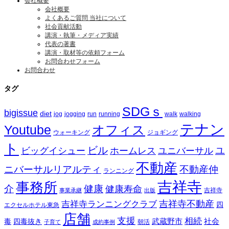
会社概要
会社概要
よくあるご質問 当社について
社会貢献活動
講演・執筆・メディア実績
代表の著書
講演・取材等の依頼フォーム
お問合わせフォーム
お問合わせ
タグ
SDGｓ
bigissue
diet
jog
jogging
run
running
walk
walking
テナン
Youtube
オフィス
ウォーキング
ジョギング
ト
ビル
ビッグイシュー
ホームレス
ユニバーサル
ユ
不動産
ニバーサルリアルティ
不動産仲
ランニング
吉祥寺
事務所
介
健康
健康寿命
事業承継
出版
吉祥寺
吉祥寺ランニングクラブ
吉祥寺不動産
四
エクセルホテル東急
店舗
支援
相続
武蔵野市
社会
毒
四毒抜き
子育て
成約事例
朝活