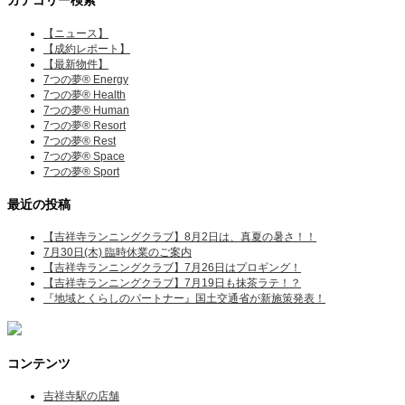
カテゴリー検索
【ニュース】
【成約レポート】
【最新物件】
7つの夢® Energy
7つの夢® Health
7つの夢® Human
7つの夢® Resort
7つの夢® Rest
7つの夢® Space
7つの夢® Sport
最近の投稿
【吉祥寺ランニングクラブ】8月2日は、真夏の暑さ！！
7月30日(木) 臨時休業のご案内
【吉祥寺ランニングクラブ】7月26日はプロギング！
【吉祥寺ランニングクラブ】7月19日も抹茶ラテ！？
『地域とくらしのパートナー』国土交通省が新施策発表！
コンテンツ
吉祥寺駅の店舗