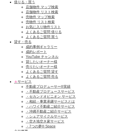
借りる・買う
店舗物件 マップ検索
店舗物件 リスト検索
売物件 マップ検索
売物件 リスト検索
お気に入り物件リスト
よくあるご質問 借りる
よくあるご質問 買う
貸す・売る
成約事例ギャラリー
成約レポート
YouTube チャンネル
貸したいオーナー様
売りたいオーナー様
よくあるご質問 貸す
よくあるご質問 売る
★
サービス
不動産プロデューサー®実績
・不動産プロデュースサービス
・セカンドオピニオン サービス
・相続・事業承継サービスとは
・ハワイ不動産ご紹介サービス
・沖縄不動産ご紹介サービス
・シェアサイクルサービス
・空き地空き家サービス
・7つの夢® Space