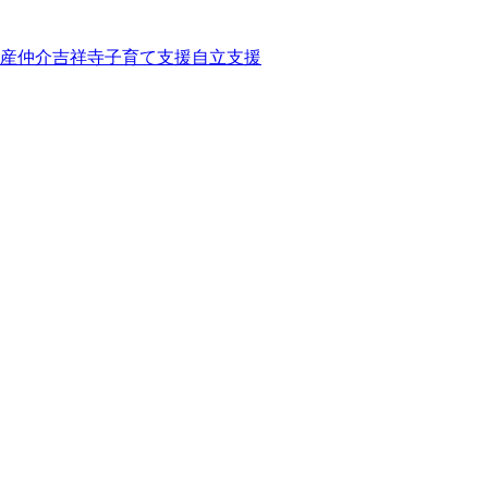
産仲介
吉祥寺
子育て
支援
自立支援