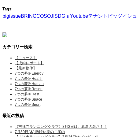
Tags:
bigissue
BRING
COSOJI
SDGｓ
Youtube
テナント
ビッグイシュ
カテゴリー検索
【ニュース】
【成約レポート】
【最新物件】
7つの夢® Energy
7つの夢® Health
7つの夢® Human
7つの夢® Resort
7つの夢® Rest
7つの夢® Space
7つの夢® Sport
最近の投稿
【吉祥寺ランニングクラブ】8月2日は、真夏の暑さ！！
7月30日(木) 臨時休業のご案内