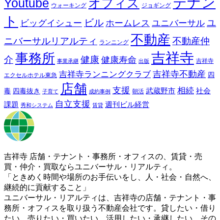
テナン
Youtube
オフィス
ウォーキング
ジョギング
ト
ビル
ビッグイシュー
ホームレス
ユニバーサル
ユ
不動産
ニバーサルリアルティ
不動産仲
ランニング
吉祥寺
事務所
介
健康
健康寿命
事業承継
出版
吉祥寺
吉祥寺ランニングクラブ
吉祥寺不動産
四
エクセルホテル東急
店舗
支援
相続
武蔵野市
社会
毒
四毒抜き
子育て
成約事例
朝活
自立支援
課題
週刊ビル経営
秀和システム
賃貸
吉祥寺 店舗・テナント・事務所・オフィスの、賃貸・売
買・仲介・買取ならユニバーサル・リアルティ。
「ときめく時間や場所のお手伝いをし、人・社会・自然へ、
継続的に貢献すること」
ユニバーサル・リアルティは、吉祥寺の店舗・テナント・事
務所・オフィスを取り扱う不動産会社です。貸したい・借り
たい、売りたい・買いたい、活用したい・承継したい、その