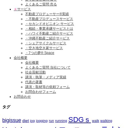
よくあるご質問 売る
★
サービス
不動産プロデューサー®実績
・不動産プロデュースサービス
・セカンドオピニオン サービス
・相続・事業承継サービスとは
・ハワイ不動産ご紹介サービス
・沖縄不動産ご紹介サービス
・シェアサイクルサービス
・空き地空き家サービス
・7つの夢® Space
会社概要
会社概要
よくあるご質問 当社について
社会貢献活動
講演・執筆・メディア実績
代表の著書
講演・取材等の依頼フォーム
お問合わせフォーム
お問合わせ
タグ
SDGｓ
bigissue
diet
jog
jogging
run
running
walk
walking