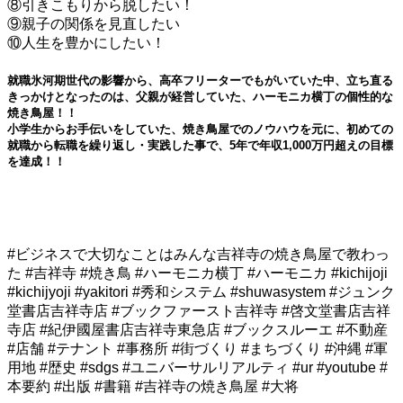
⑧引きこもりから脱したい！
⑨親子の関係を見直したい
⑩人生を豊かにしたい！
就職氷河期世代の影響から、高卒フリーターでもがいていた中、立ち直る
きっかけとなったのは、父親が経営していた、ハーモニカ横丁の個性的な
焼き鳥屋！！
小学生からお手伝いをしていた、焼き鳥屋でのノウハウを元に、初めての
就職から転職を繰り返し・実践した事で、5年で年収1,000万円超えの目標
を達成！！
#ビジネスで大切なことはみんな吉祥寺の焼き鳥屋で教わっ
た #吉祥寺 #焼き鳥 #ハーモニカ横丁 #ハーモニカ #kichijoji
#kichijyoji #yakitori #秀和システム #shuwasystem #ジュンク
堂書店吉祥寺店 #ブックファースト吉祥寺 #啓文堂書店吉祥
寺店 #紀伊國屋書店吉祥寺東急店 #ブックスルーエ #不動産
#店舗 #テナント #事務所 #街づくり #まちづくり #沖縄 #軍
用地 #歴史 #sdgs #ユニバーサルリアルティ #ur
#youtube
#
本要約
#出版
#書籍 #吉祥寺の焼き鳥屋 #大将