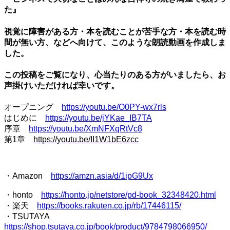
た』
視覚に障害がある方・本を読むことが苦手な方・本を読む時
間が無い方、などへ向けて、このような朗読動画を作成しま
した。
この投稿をご覧になり、心当たりのある方がいましたら、お
声掛けいただければ幸いです。
オープニング
https://youtu.be/O0PY-wx7rls
はじめに
https://youtu.be/jYKae_IB7TA
序章
https://youtu.be/XmNFXqRtVc8
第1章
https://youtu.be/II1W1bE6zcc
・Amazon
https://amzn.asia/d/1ipG9Ux
・honto
https://honto.jp/netstore/pd-book_32348420.html
・楽天
https://books.rakuten.co.jp/rb/17446115/
・TSUTAYA
https://shop.tsutaya.co.jp/book/product/9784798066950/