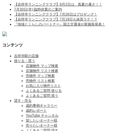
【吉祥寺ランニングクラブ】8月2日は、真夏の暑さ！！
7月30日(木) 臨時休業のご案内
【吉祥寺ランニングクラブ】7月26日はプロギング！
【吉祥寺ランニングクラブ】7月19日も抹茶ラテ！？
『地域とくらしのパートナー』国土交通省が新施策発表！
コンテンツ
吉祥寺駅の店舗
借りる・買う
店舗物件 マップ検索
店舗物件 リスト検索
売物件 マップ検索
売物件 リスト検索
お気に入り物件リスト
よくあるご質問 借りる
よくあるご質問 買う
貸す・売る
成約事例ギャラリー
成約レポート
YouTube チャンネル
貸したいオーナー様
売りたいオーナー様
よくあるご質問 貸す