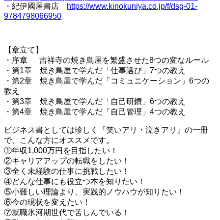
・紀伊國屋書店
https://www.kinokuniya.co.jp/f/dsg-01-
9784798066950
【章立て】
・序章 吉祥寺の焼き鳥屋を繁盛させた8つの変なルール
・第1章 焼き鳥屋で学んだ「仕事選び」7つの教え
・第2章 焼き鳥屋で学んだ「コミュニケーション」6つの
教え
・第3章 焼き鳥屋で学んだ「自己研鑽」6つの教え
・第4章 焼き鳥屋で学んだ「自己管理」4つの教え
ビジネス書としては珍しく『笑いアリ・泣きアリ』の一冊
で、こんな方にオススメです。
①年収1,000万円を目指したい！
②キャリアアップの転職をしたい！
③全く未経験の仕事に挑戦したい！
④どんな仕事にも役立つ本を知りたい！
⑤小難しい理論より、実践的ノウハウが知りたい！
⑥今の現状を変えたい！
⑦就職氷河期世代で苦しんでいる！