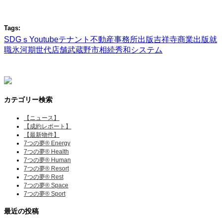
Tags:
SDGｓ
Youtube
テナント
不動産
事務所
出版
吉祥寺
商業出版
就
職氷河期世代
店舗
武蔵野市
相続
秀和システム
カテゴリー検索
【ニュース】
【成約レポート】
【最新物件】
7つの夢® Energy
7つの夢® Health
7つの夢® Human
7つの夢® Resort
7つの夢® Rest
7つの夢® Space
7つの夢® Sport
最近の投稿