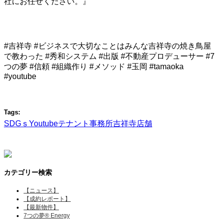
社にお任せください。』
#吉祥寺 #ビジネスで大切なことはみんな吉祥寺の焼き鳥屋
で教わった #秀和システム #出版 #不動産プロデューサー #7
つの夢 #信頼 #組織作り #メソッド #玉岡 #tamaoka
#youtube
Tags:
SDGｓ
Youtube
テナント
事務所
吉祥寺
店舗
カテゴリー検索
【ニュース】
【成約レポート】
【最新物件】
7つの夢® Energy