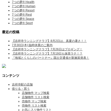
7つの夢® Health
7つの夢® Human
7つの夢® Resort
7つの夢® Rest
7つの夢® Space
7つの夢® Sport
最近の投稿
【吉祥寺ランニングクラブ】8月2日は、真夏の暑さ！！
7月30日(木) 臨時休業のご案内
【吉祥寺ランニングクラブ】7月26日はプロギング！
【吉祥寺ランニングクラブ】7月19日も抹茶ラテ！？
『地域とくらしのパートナー』国土交通省が新施策発表！
コンテンツ
吉祥寺駅の店舗
借りる・買う
店舗物件 マップ検索
店舗物件 リスト検索
売物件 マップ検索
売物件 リスト検索
お気に入り物件リスト