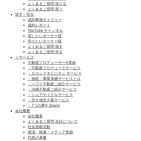
よくあるご質問 借りる
よくあるご質問 買う
貸す・売る
成約事例ギャラリー
成約レポート
YouTube チャンネル
貸したいオーナー様
売りたいオーナー様
よくあるご質問 貸す
よくあるご質問 売る
★
サービス
不動産プロデューサー®実績
・不動産プロデュースサービス
・セカンドオピニオン サービス
・相続・事業承継サービスとは
・ハワイ不動産ご紹介サービス
・沖縄不動産ご紹介サービス
・シェアサイクルサービス
・空き地空き家サービス
・7つの夢® Space
会社概要
会社概要
よくあるご質問 当社について
社会貢献活動
講演・執筆・メディア実績
代表の著書