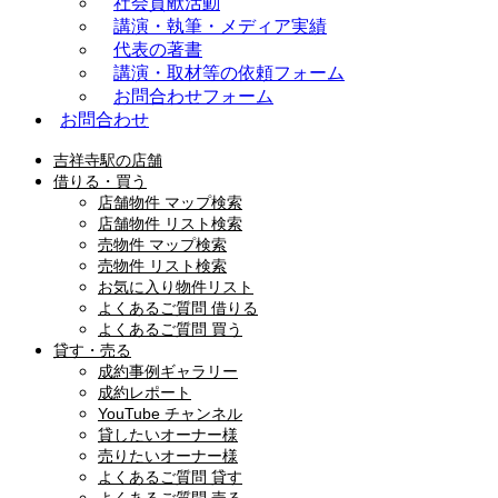
社会貢献活動
講演・執筆・メディア実績
代表の著書
講演・取材等の依頼フォーム
お問合わせフォーム
お問合わせ
吉祥寺駅の店舗
借りる・買う
店舗物件 マップ検索
店舗物件 リスト検索
売物件 マップ検索
売物件 リスト検索
お気に入り物件リスト
よくあるご質問 借りる
よくあるご質問 買う
貸す・売る
成約事例ギャラリー
成約レポート
YouTube チャンネル
貸したいオーナー様
売りたいオーナー様
よくあるご質問 貸す