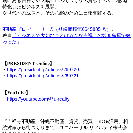
期にある吉祥寺や武蔵野市の街づくりへ貢献すべく、地域に
特化したビジネスを展開。
次世代への成長と、その承継のために日夜奮闘する。
不動産プロデューサー®（登録商標第6645885 号）
。
著書
「ビジネスで大切なことはみんな吉祥寺の焼き鳥屋で教
わった」
。
【PRESIDENT Online】
・
https://president.jp/articles/-/69720
・
https://president.jp/articles/-/69721
【YouTube】
・
https://youtube.com/@u-realty
『吉祥寺不動産、沖縄不動産 賃貸、売買、SDGs活用、相
続対策から街づくりまで、ユニバーサル リアルティ株式会