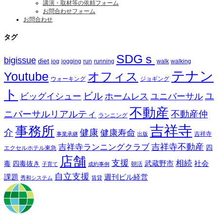
講演・取材等の依頼フォーム
お問合わせフォーム
お問合わせ
タグ
SDGｓ
bigissue
diet
jog
jogging
run
running
walk
walking
テナン
Youtube
オフィス
ウォーキング
ジョギング
ト
ビル
ビッグイシュー
ホームレス
ユニバーサル
ユ
不動産
ニバーサルリアルティ
不動産仲
ランニング
吉祥寺
事務所
介
健康
健康寿命
事業承継
出版
吉祥寺
吉祥寺ランニングクラブ
吉祥寺不動産
四
エクセルホテル東急
店舗
支援
相続
武蔵野市
社会
毒
四毒抜き
子育て
成約事例
朝活
自立支援
課題
週刊ビル経営
秀和システム
賃貸