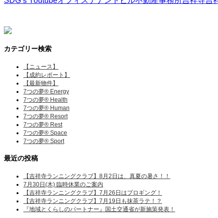
SDGｓ
Youtube
オフィス
テナント
ビル
不動産
事務所
吉祥寺
吉
カテゴリー検索
【ニュース】
【成約レポート】
【最新物件】
7つの夢® Energy
7つの夢® Health
7つの夢® Human
7つの夢® Resort
7つの夢® Rest
7つの夢® Space
7つの夢® Sport
最近の投稿
【吉祥寺ランニングクラブ】8月2日は、真夏の暑さ！！
7月30日(木) 臨時休業のご案内
【吉祥寺ランニングクラブ】7月26日はプロギング！
【吉祥寺ランニングクラブ】7月19日も抹茶ラテ！？
『地域とくらしのパートナー』国土交通省が新施策発表！