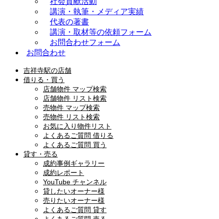
社会貢献活動
講演・執筆・メディア実績
代表の著書
講演・取材等の依頼フォーム
お問合わせフォーム
お問合わせ
吉祥寺駅の店舗
借りる・買う
店舗物件 マップ検索
店舗物件 リスト検索
売物件 マップ検索
売物件 リスト検索
お気に入り物件リスト
よくあるご質問 借りる
よくあるご質問 買う
貸す・売る
成約事例ギャラリー
成約レポート
YouTube チャンネル
貸したいオーナー様
売りたいオーナー様
よくあるご質問 貸す