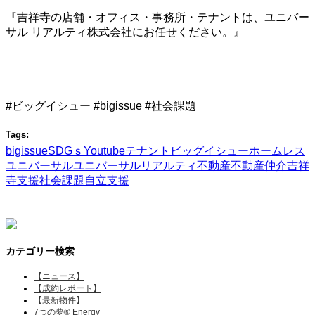
『吉祥寺の店舗・オフィス・事務所・テナントは、ユニバー
サル リアルティ株式会社にお任せください。』
#ビッグイシュー #bigissue #社会課題
Tags:
bigissue
SDGｓ
Youtube
テナント
ビッグイシュー
ホームレス
ユニバーサル
ユニバーサルリアルティ
不動産
不動産仲介
吉祥
寺
支援
社会課題
自立支援
カテゴリー検索
【ニュース】
【成約レポート】
【最新物件】
7つの夢® Energy