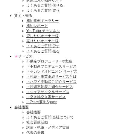
お気に入り物件リスト
よくあるご質問 借りる
よくあるご質問 買う
貸す・売る
成約事例ギャラリー
成約レポート
YouTube チャンネル
貸したいオーナー様
売りたいオーナー様
よくあるご質問 貸す
よくあるご質問 売る
★
サービス
不動産プロデューサー®実績
・不動産プロデュースサービス
・セカンドオピニオン サービス
・相続・事業承継サービスとは
・ハワイ不動産ご紹介サービス
・沖縄不動産ご紹介サービス
・シェアサイクルサービス
・空き地空き家サービス
・7つの夢® Space
会社概要
会社概要
よくあるご質問 当社について
社会貢献活動
講演・執筆・メディア実績
代表の著書