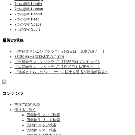
7つの夢® Health
7つの夢® Human
7つの夢® Resort
7つの夢® Rest
7つの夢® Space
7つの夢® Sport
最近の投稿
【吉祥寺ランニングクラブ】8月2日は、真夏の暑さ！！
7月30日(木) 臨時休業のご案内
【吉祥寺ランニングクラブ】7月26日はプロギング！
【吉祥寺ランニングクラブ】7月19日も抹茶ラテ！？
『地域とくらしのパートナー』国土交通省が新施策発表！
コンテンツ
吉祥寺駅の店舗
借りる・買う
店舗物件 マップ検索
店舗物件 リスト検索
売物件 マップ検索
売物件 リスト検索