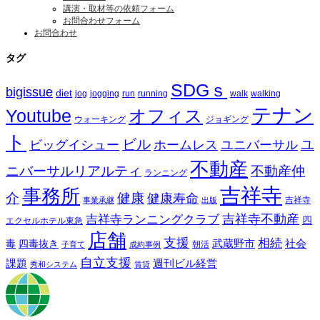
講演・取材等の依頼フォーム
お問合わせフォーム
お問合わせ
タグ
SDGｓ
bigissue
diet
jog
jogging
run
running
walk
walking
テナン
Youtube
オフィス
ウォーキング
ジョギング
ト
ビル
ビッグイシュー
ホームレス
ユニバーサル
ユ
不動産
ニバーサルリアルティ
不動産仲
ランニング
吉祥寺
事務所
介
健康
健康寿命
事業承継
出版
吉祥寺
吉祥寺ランニングクラブ
吉祥寺不動産
四
エクセルホテル東急
店舗
支援
相続
武蔵野市
社会
毒
四毒抜き
子育て
成約事例
朝活
自立支援
課題
週刊ビル経営
秀和システム
賃貸