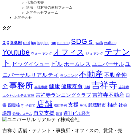
代表の著書
講演・取材等の依頼フォーム
お問合わせフォーム
お問合わせ
タグ
SDGｓ
bigissue
diet
jog
jogging
run
running
walk
walking
テナン
Youtube
オフィス
ウォーキング
ジョギング
ト
ビル
ビッグイシュー
ホームレス
ユニバーサル
ユ
不動産
ニバーサルリアルティ
不動産仲
ランニング
吉祥寺
事務所
介
健康
健康寿命
事業承継
出版
吉祥寺
吉祥寺ランニングクラブ
吉祥寺不動産
四
エクセルホテル東急
店舗
支援
相続
武蔵野市
社会
毒
四毒抜き
子育て
成約事例
朝活
自立支援
課題
週刊ビル経営
秀和システム
賃貸
吉祥寺 店舗・テナント・事務所・オフィスの、賃貸・売