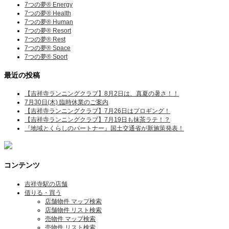
7つの夢® Energy
7つの夢® Health
7つの夢® Human
7つの夢® Resort
7つの夢® Rest
7つの夢® Space
7つの夢® Sport
最近の投稿
【吉祥寺ランニングクラブ】8月2日は、真夏の暑さ！！
7月30日(木) 臨時休業のご案内
【吉祥寺ランニングクラブ】7月26日はプロギング！
【吉祥寺ランニングクラブ】7月19日も抹茶ラテ！？
『地域とくらしのパートナー』国土交通省が新施策発表！
コンテンツ
吉祥寺駅の店舗
借りる・買う
店舗物件 マップ検索
店舗物件 リスト検索
売物件 マップ検索
売物件 リスト検索