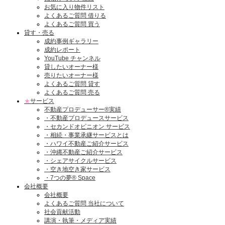
お気に入り物件リスト
よくあるご質問 借りる
よくあるご質問 買う
貸す・売る
成約事例ギャラリー
成約レポート
YouTube チャンネル
貸したいオーナー様
売りたいオーナー様
よくあるご質問 貸す
よくあるご質問 売る
★
サービス
不動産プロデューサー®実績
・不動産プロデュースサービス
・セカンドオピニオン サービス
・相続・事業承継サービスとは
・ハワイ不動産ご紹介サービス
・沖縄不動産ご紹介サービス
・シェアサイクルサービス
・空き地空き家サービス
・7つの夢® Space
会社概要
会社概要
よくあるご質問 当社について
社会貢献活動
講演・執筆・メディア実績