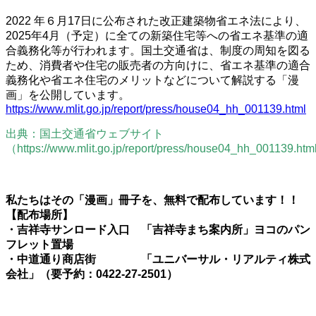
2022 年６月17日に公布された改正建築物省エネ法により、
2025年4月（予定）に全ての新築住宅等への省エネ基準の適
合義務化等が行われます。国土交通省は、制度の周知を図る
ため、消費者や住宅の販売者の方向けに、省エネ基準の適合
義務化や省エネ住宅のメリットなどについて解説する「漫
画」を公開しています。
https://www.mlit.go.jp/report/press/house04_hh_001139.html
出典：国土交通省ウェブサイト
（https://www.mlit.go.jp/report/press/house04_hh_001139.ht
私たちはその「漫画」冊子を、無料で配布しています！！
【配布場所】
・吉祥寺サンロード入口 「吉祥寺まち案内所」ヨコのパン
フレット置場
・中道通り商店街 「ユニバーサル・リアルティ株式
会社」（要予約：0422-27-2501）