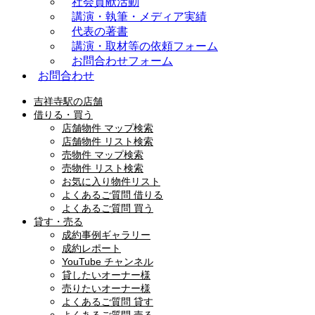
社会貢献活動
講演・執筆・メディア実績
代表の著書
講演・取材等の依頼フォーム
お問合わせフォーム
お問合わせ
吉祥寺駅の店舗
借りる・買う
店舗物件 マップ検索
店舗物件 リスト検索
売物件 マップ検索
売物件 リスト検索
お気に入り物件リスト
よくあるご質問 借りる
よくあるご質問 買う
貸す・売る
成約事例ギャラリー
成約レポート
YouTube チャンネル
貸したいオーナー様
売りたいオーナー様
よくあるご質問 貸す