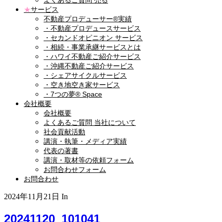
よくあるご質問 売る
★
サービス
不動産プロデューサー®実績
・不動産プロデュースサービス
・セカンドオピニオン サービス
・相続・事業承継サービスとは
・ハワイ不動産ご紹介サービス
・沖縄不動産ご紹介サービス
・シェアサイクルサービス
・空き地空き家サービス
・7つの夢® Space
会社概要
会社概要
よくあるご質問 当社について
社会貢献活動
講演・執筆・メディア実績
代表の著書
講演・取材等の依頼フォーム
お問合わせフォーム
お問合わせ
2024年11月21日
In
20241120_101041