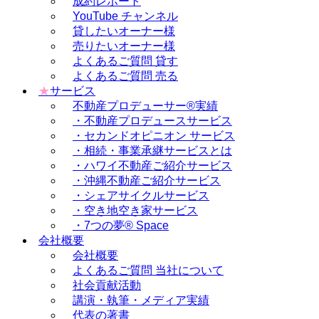
成約レポート
YouTube チャンネル
貸したいオーナー様
売りたいオーナー様
よくあるご質問 貸す
よくあるご質問 売る
★
サービス
不動産プロデューサー®実績
・不動産プロデュースサービス
・セカンドオピニオン サービス
・相続・事業承継サービスとは
・ハワイ不動産ご紹介サービス
・沖縄不動産ご紹介サービス
・シェアサイクルサービス
・空き地空き家サービス
・7つの夢® Space
会社概要
会社概要
よくあるご質問 当社について
社会貢献活動
講演・執筆・メディア実績
代表の著書