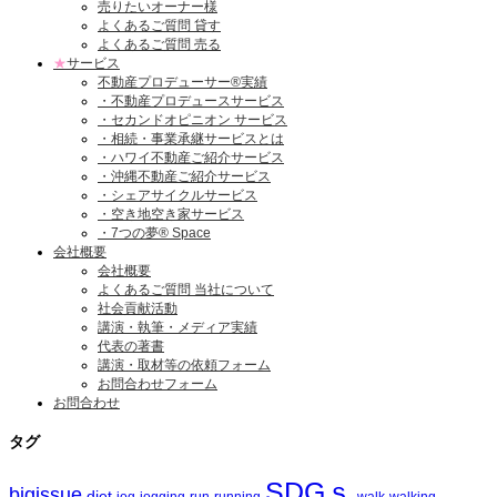
売りたいオーナー様
よくあるご質問 貸す
よくあるご質問 売る
★
サービス
不動産プロデューサー®実績
・不動産プロデュースサービス
・セカンドオピニオン サービス
・相続・事業承継サービスとは
・ハワイ不動産ご紹介サービス
・沖縄不動産ご紹介サービス
・シェアサイクルサービス
・空き地空き家サービス
・7つの夢® Space
会社概要
会社概要
よくあるご質問 当社について
社会貢献活動
講演・執筆・メディア実績
代表の著書
講演・取材等の依頼フォーム
お問合わせフォーム
お問合わせ
タグ
SDGｓ
bigissue
diet