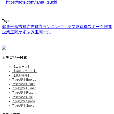
https://note.com/tama_tsuchi
Tags:
健康寿命
吉祥寺
吉祥寺ランニングクラブ
東京都スポーツ推進
企業
玉岡かずふみ
玉岡一央
カテゴリー検索
【ニュース】
【成約レポート】
【最新物件】
7つの夢® Energy
7つの夢® Health
7つの夢® Human
7つの夢® Resort
7つの夢® Rest
7つの夢® Space
7つの夢® Sport