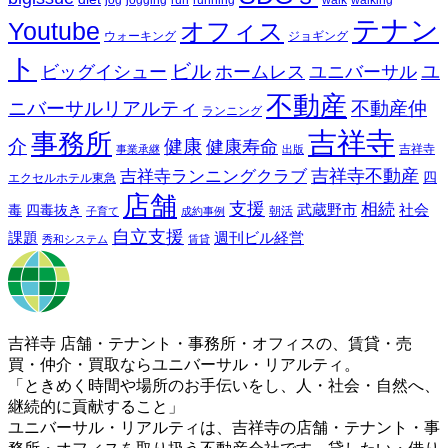
jog
jogging
run
running
walk
walking
テナン
Youtube
オフィス
ウォーキング
ジョギング
ト
ビル
ビッグイシュー
ホームレス
ユニバーサル
ユ
不動産
ニバーサルリアルティ
不動産仲
ランニング
吉祥寺
事務所
介
健康
健康寿命
事業承継
出版
吉祥寺
吉祥寺ランニングクラブ
吉祥寺不動産
四
エクセルホテル東急
店舗
支援
相続
武蔵野市
社会
毒
四毒抜き
子育て
成約事例
朝活
自立支援
課題
週刊ビル経営
秀和システム
賃貸
吉祥寺 店舗・テナント・事務所・オフィスの、賃貸・売
買・仲介・買取ならユニバーサル・リアルティ。
「ときめく時間や場所のお手伝いをし、人・社会・自然へ、
継続的に貢献すること」
ユニバーサル・リアルティは、吉祥寺の店舗・テナント・事