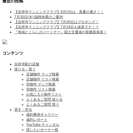
最近の投稿
【吉祥寺ランニングクラブ】8月2日は、真夏の暑さ！！
7月30日(木) 臨時休業のご案内
【吉祥寺ランニングクラブ】7月26日はプロギング！
【吉祥寺ランニングクラブ】7月19日も抹茶ラテ！？
『地域とくらしのパートナー』国土交通省が新施策発表！
コンテンツ
吉祥寺駅の店舗
借りる・買う
店舗物件 マップ検索
店舗物件 リスト検索
売物件 マップ検索
売物件 リスト検索
お気に入り物件リスト
よくあるご質問 借りる
よくあるご質問 買う
貸す・売る
成約事例ギャラリー
成約レポート
YouTube チャンネル
貸したいオーナー様