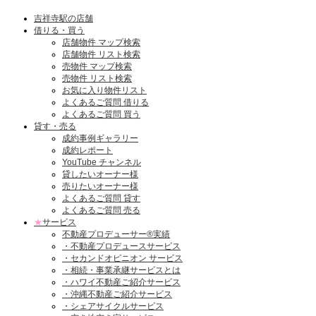
吉祥寺駅の店舗
借りる・買う
店舗物件 マップ検索
店舗物件 リスト検索
売物件 マップ検索
売物件 リスト検索
お気に入り物件リスト
よくあるご質問 借りる
よくあるご質問 買う
貸す・売る
成約事例ギャラリー
成約レポート
YouTube チャンネル
貸したいオーナー様
売りたいオーナー様
よくあるご質問 貸す
よくあるご質問 売る
★
サービス
不動産プロデューサー®実績
・不動産プロデュースサービス
・セカンドオピニオン サービス
・相続・事業承継サービスとは
・ハワイ不動産ご紹介サービス
・沖縄不動産ご紹介サービス
・シェアサイクルサービス