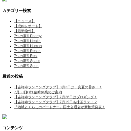
カテゴリー検索
【ニュース】
【成約レポート】
【最新物件】
7つの夢® Energy
7つの夢® Health
7つの夢® Human
7つの夢® Resort
7つの夢® Rest
7つの夢® Space
7つの夢® Sport
最近の投稿
【吉祥寺ランニングクラブ】8月2日は、真夏の暑さ！！
7月30日(木) 臨時休業のご案内
【吉祥寺ランニングクラブ】7月26日はプロギング！
【吉祥寺ランニングクラブ】7月19日も抹茶ラテ！？
『地域とくらしのパートナー』国土交通省が新施策発表！
コンテンツ