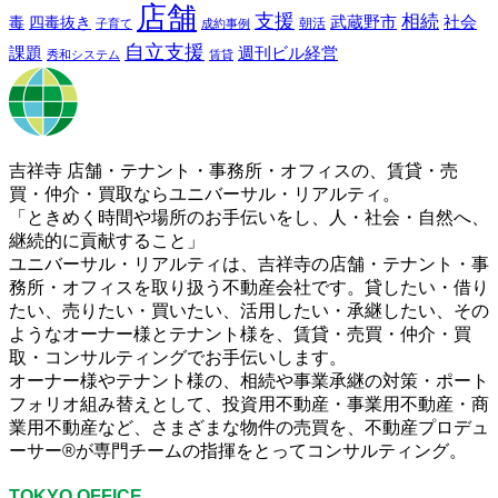
店舗
支援
相続
武蔵野市
社会
毒
四毒抜き
子育て
成約事例
朝活
自立支援
課題
週刊ビル経営
秀和システム
賃貸
吉祥寺 店舗・テナント・事務所・オフィスの、賃貸・売
買・仲介・買取ならユニバーサル・リアルティ。
「ときめく時間や場所のお手伝いをし、人・社会・自然へ、
継続的に貢献すること」
ユニバーサル・リアルティは、吉祥寺の店舗・テナント・事
務所・オフィスを取り扱う不動産会社です。貸したい・借り
たい、売りたい・買いたい、活用したい・承継したい、その
ようなオーナー様とテナント様を、賃貸・売買・仲介・買
取・コンサルティングでお手伝いします。
オーナー様やテナント様の、相続や事業承継の対策・ポート
フォリオ組み替えとして、投資用不動産・事業用不動産・商
業用不動産など、さまざまな物件の売買を、不動産プロデュ
ーサー®が専門チームの指揮をとってコンサルティング。
TOKYO OFFICE