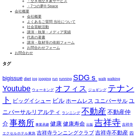
・空き地空き家サービス
・7つの夢® Space
会社概要
会社概要
よくあるご質問 当社について
社会貢献活動
講演・執筆・メディア実績
代表の著書
講演・取材等の依頼フォーム
お問合わせフォーム
お問合わせ
タグ
SDGｓ
bigissue
diet
jog
jogging
run
running
walk
walking
テナン
Youtube
オフィス
ウォーキング
ジョギング
ト
ビル
ビッグイシュー
ホームレス
ユニバーサル
ユ
不動産
ニバーサルリアルティ
不動産仲
ランニング
吉祥寺
事務所
介
健康
健康寿命
事業承継
出版
吉祥寺
吉祥寺ランニングクラブ
吉祥寺不動産
四
エクセルホテル東急