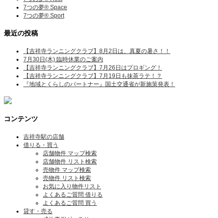
7つの夢® Space
7つの夢® Sport
最近の投稿
【吉祥寺ランニングクラブ】8月2日は、真夏の暑さ！！
7月30日(木) 臨時休業のご案内
【吉祥寺ランニングクラブ】7月26日はプロギング！
【吉祥寺ランニングクラブ】7月19日も抹茶ラテ！？
『地域とくらしのパートナー』国土交通省が新施策発表！
コンテンツ
吉祥寺駅の店舗
借りる・買う
店舗物件 マップ検索
店舗物件 リスト検索
売物件 マップ検索
売物件 リスト検索
お気に入り物件リスト
よくあるご質問 借りる
よくあるご質問 買う
貸す・売る