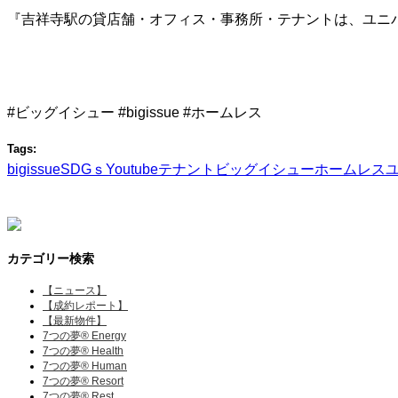
『吉祥寺駅の貸店舗・オフィス・事務所・テナントは、ユニ
#ビッグイシュー #bigissue #ホームレス
Tags:
bigissue
SDGｓ
Youtube
テナント
ビッグイシュー
ホームレス
カテゴリー検索
【ニュース】
【成約レポート】
【最新物件】
7つの夢® Energy
7つの夢® Health
7つの夢® Human
7つの夢® Resort
7つの夢® Rest