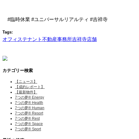
#臨時休業 #ユニバーサルリアルティ #吉祥寺
Tags:
オフィス
テナント
不動産
事務所
吉祥寺
店舗
カテゴリー検索
【ニュース】
【成約レポート】
【最新物件】
7つの夢® Energy
7つの夢® Health
7つの夢® Human
7つの夢® Resort
7つの夢® Rest
7つの夢® Space
7つの夢® Sport