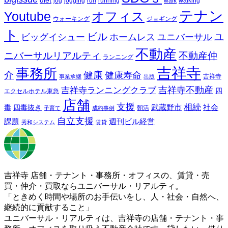
diet
jog
jogging
run
running
walk
walking
テナン
Youtube
オフィス
ウォーキング
ジョギング
ト
ビル
ビッグイシュー
ホームレス
ユニバーサル
ユ
不動産
ニバーサルリアルティ
不動産仲
ランニング
吉祥寺
事務所
介
健康
健康寿命
事業承継
出版
吉祥寺
吉祥寺ランニングクラブ
吉祥寺不動産
四
エクセルホテル東急
店舗
支援
相続
武蔵野市
社会
毒
四毒抜き
子育て
成約事例
朝活
自立支援
課題
週刊ビル経営
秀和システム
賃貸
吉祥寺 店舗・テナント・事務所・オフィスの、賃貸・売
買・仲介・買取ならユニバーサル・リアルティ。
「ときめく時間や場所のお手伝いをし、人・社会・自然へ、
継続的に貢献すること」
ユニバーサル・リアルティは、吉祥寺の店舗・テナント・事