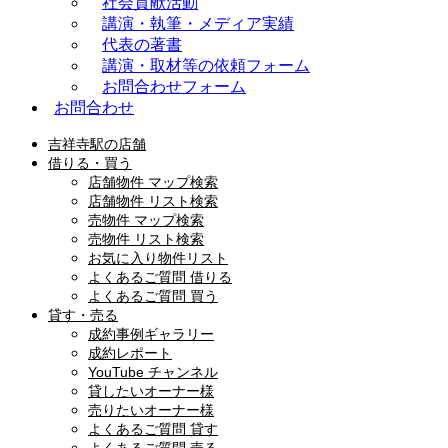
社会貢献活動
講演・執筆・メディア実績
代表の著書
講演・取材等の依頼フォーム
お問合わせフォーム
お問合わせ
吉祥寺駅の店舗
借りる・買う
店舗物件 マップ検索
店舗物件 リスト検索
売物件 マップ検索
売物件 リスト検索
お気に入り物件リスト
よくあるご質問 借りる
よくあるご質問 買う
貸す・売る
成約事例ギャラリー
成約レポート
YouTube チャンネル
貸したいオーナー様
売りたいオーナー様
よくあるご質問 貸す