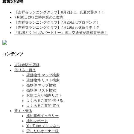
最近の投稿
【吉祥寺ランニングクラブ】8月2日は、真夏の暑さ！！
7月30日(木) 臨時休業のご案内
【吉祥寺ランニングクラブ】7月26日はプロギング！
【吉祥寺ランニングクラブ】7月19日も抹茶ラテ！？
『地域とくらしのパートナー』国土交通省が新施策発表！
コンテンツ
吉祥寺駅の店舗
借りる・買う
店舗物件 マップ検索
店舗物件 リスト検索
売物件 マップ検索
売物件 リスト検索
お気に入り物件リスト
よくあるご質問 借りる
よくあるご質問 買う
貸す・売る
成約事例ギャラリー
成約レポート
YouTube チャンネル
貸したいオーナー様