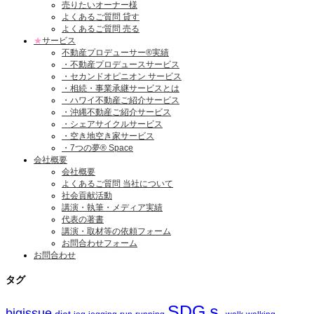
売りたいオーナー様
よくあるご質問 貸す
よくあるご質問 売る
★
サービス
不動産プロデューサー®実績
・不動産プロデュースサービス
・セカンドオピニオン サービス
・相続・事業承継サービスとは
・ハワイ不動産ご紹介サービス
・沖縄不動産ご紹介サービス
・シェアサイクルサービス
・空き地空き家サービス
・7つの夢® Space
会社概要
会社概要
よくあるご質問 当社について
社会貢献活動
講演・執筆・メディア実績
代表の著書
講演・取材等の依頼フォーム
お問合わせフォーム
お問合わせ
タグ
SDGｓ
bigissue