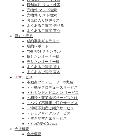
店舗物件 リスト検索
売物件 マップ検索
売物件 リスト検索
お気に入り物件リスト
よくあるご質問 借りる
よくあるご質問 買う
貸す・売る
成約事例ギャラリー
成約レポート
YouTube チャンネル
貸したいオーナー様
売りたいオーナー様
よくあるご質問 貸す
よくあるご質問 売る
★
サービス
不動産プロデューサー®実績
・不動産プロデュースサービス
・セカンドオピニオン サービス
・相続・事業承継サービスとは
・ハワイ不動産ご紹介サービス
・沖縄不動産ご紹介サービス
・シェアサイクルサービス
・空き地空き家サービス
・7つの夢® Space
会社概要
会社概要