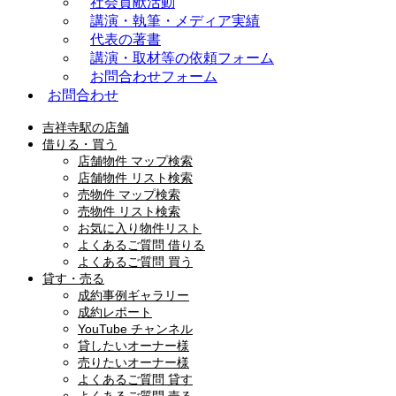
社会貢献活動
講演・執筆・メディア実績
代表の著書
講演・取材等の依頼フォーム
お問合わせフォーム
お問合わせ
吉祥寺駅の店舗
借りる・買う
店舗物件 マップ検索
店舗物件 リスト検索
売物件 マップ検索
売物件 リスト検索
お気に入り物件リスト
よくあるご質問 借りる
よくあるご質問 買う
貸す・売る
成約事例ギャラリー
成約レポート
YouTube チャンネル
貸したいオーナー様
売りたいオーナー様
よくあるご質問 貸す