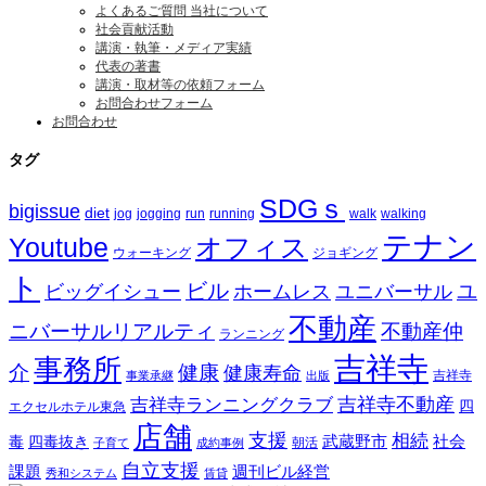
よくあるご質問 当社について
社会貢献活動
講演・執筆・メディア実績
代表の著書
講演・取材等の依頼フォーム
お問合わせフォーム
お問合わせ
タグ
SDGｓ
bigissue
diet
jog
jogging
run
running
walk
walking
テナン
Youtube
オフィス
ウォーキング
ジョギング
ト
ビル
ビッグイシュー
ホームレス
ユニバーサル
ユ
不動産
ニバーサルリアルティ
不動産仲
ランニング
吉祥寺
事務所
介
健康
健康寿命
事業承継
出版
吉祥寺
吉祥寺ランニングクラブ
吉祥寺不動産
四
エクセルホテル東急
店舗
支援
相続
武蔵野市
社会
毒
四毒抜き
子育て
成約事例
朝活
自立支援
課題
週刊ビル経営
秀和システム
賃貸