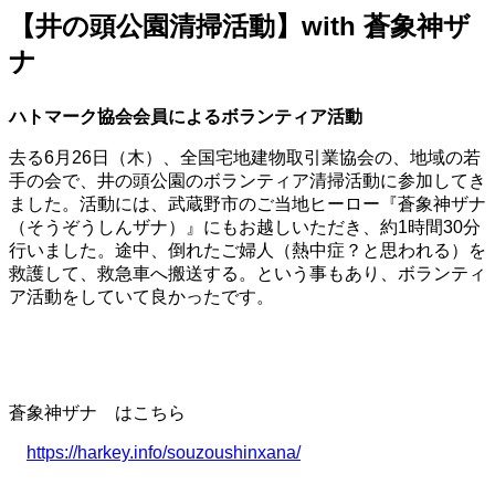
【井の頭公園清掃活動】with 蒼象神ザ
ナ
ハトマーク協会会員によるボランティア活動
去る6月26日（木）、全国宅地建物取引業協会の、地域の若
手の会で、井の頭公園のボランティア清掃活動に参加してき
ました。活動には、武蔵野市のご当地ヒーロー『蒼象神ザナ
（そうぞうしんザナ）』にもお越しいただき、約1時間30分
行いました。途中、倒れたご婦人（熱中症？と思われる）を
救護して、救急車へ搬送する。という事もあり、ボランティ
ア活動をしていて良かったです。
蒼象神ザナ はこちら
https://harkey.info/souzoushinxana/