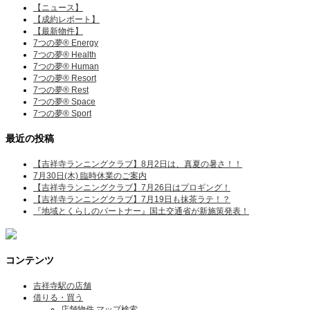
【ニュース】
【成約レポート】
【最新物件】
7つの夢® Energy
7つの夢® Health
7つの夢® Human
7つの夢® Resort
7つの夢® Rest
7つの夢® Space
7つの夢® Sport
最近の投稿
【吉祥寺ランニングクラブ】8月2日は、真夏の暑さ！！
7月30日(木) 臨時休業のご案内
【吉祥寺ランニングクラブ】7月26日はプロギング！
【吉祥寺ランニングクラブ】7月19日も抹茶ラテ！？
『地域とくらしのパートナー』国土交通省が新施策発表！
コンテンツ
吉祥寺駅の店舗
借りる・買う
店舗物件 マップ検索