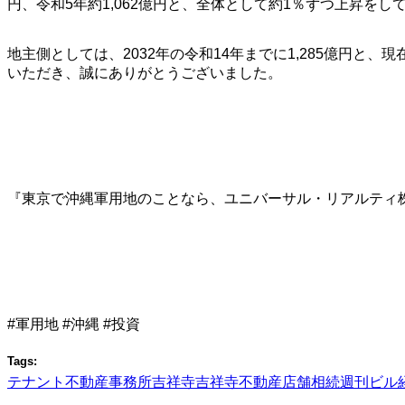
円、令和5年約1,062億円と、全体として約1％ずつ上昇をし
地主側としては、2032年の令和14年までに1,285億円
いただき、誠にありがとうございました。
『東京で沖縄軍用地のことなら、ユニバーサル・リアルティ
#軍用地 #沖縄 #投資
Tags:
テナント
不動産
事務所
吉祥寺
吉祥寺不動産
店舗
相続
週刊ビル