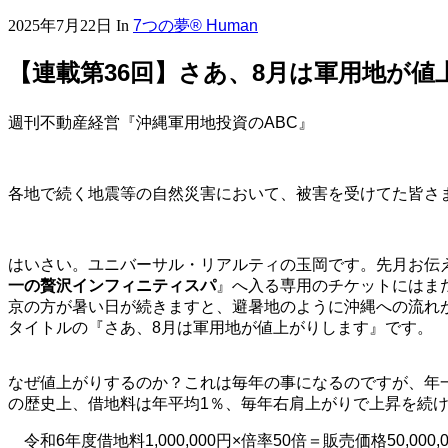
2025年7月22日
In
7つの夢® Human
【連載第36回】さあ、8月は軍用地が値
週刊不動産経営『沖縄軍用地投資のABC』
各地で続く地震等の自然災害において、被害を受けてた皆さ
はいさい。ユニバーサル・リアルティの玉岡です。先月お伝
一の贅沢インフィニティスパ
』へ入る専用のチケットにはま
京の方が暑い日が続きますと、避暑地のように沖縄への流れ
タイトルの『さあ、8月は軍用地が値上がりします』です。
なぜ値上がりするのか？これは毎年の事になるのですが、年
の歴史上、借地料は年平均1％、毎年右肩上がりで上昇を続
令和6年度借地料1,000,000円×倍率50倍＝販売価格50,000,0