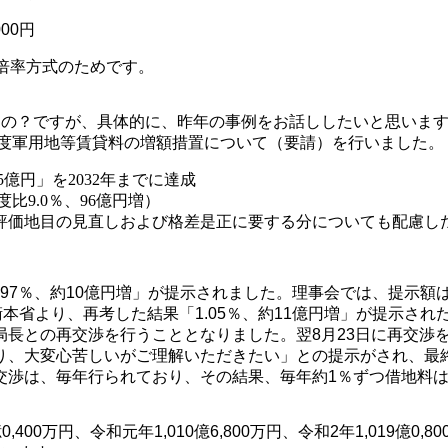
00円
倍率方式のためです。
の？ですが、具体的に、昨年の事例をお話ししたいと思います
年度軍用地等賃貸料の増額措置について（要請）を行いました。
億円」を2032年までに達成
比9.0％、96億円増）
評価地目の見直しおよび格差是正に要する分についても配慮し
0.97％、約10億円増」が提示されました。理事会では、提示
衛本省より、再考した結果「1.05％、約11億円増」が提示さ
との再交渉を行うこととなりました。翌8月23日に再交渉を行い、
り、大変心苦しいがご理解いただきたい」との提示がされ、最
交渉は、毎年行られており、その結果、毎年約1％ずつ借地料
万円、令和元年1,010億6,800万円、令和2年1,019億0,800万