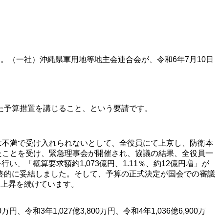
。（一社）沖縄県軍用地等地主会連合会が、令和6年7月10日
た予算措置を講じること、という要請です。
額は不満で受け入れられないとして、全役員にて上京し、防衛本
れたことを受け、緊急理事会が開催され、協議の結果、全役員一
「概算要求額約1,073億円、1.11％、約12億円増」が
終的に妥結しました。そして、予算の正式決定が国会での審議
は上昇を続けています。
円、令和3年1,027億3,800万円、令和4年1,036億6,900万