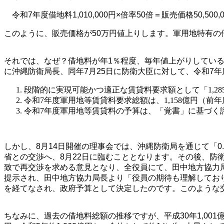
令和7年度借地料1,010,000円×倍率50倍＝販売価格50,500,0
このように、販売価格が50万円値上りします。軍用地特有の
それでは、なぜ？借地料が年1％程度、毎年値上がりしている
に沖縄防衛局長、同年7月25日に防衛大臣に対して、令和7
段階的に実現可能かつ適正な賃貸料要求額として「1,285
令和7年度軍用地等賃貸料要求総額は、1,158億円（前年度
令和7年度軍用地等賃貸料の予算は、「覚書」に基づく
しかし、8月14日開催の理事会では、沖縄防衛局を通じて「
省との交渉へ、8月22日に臨むこととなります。その後、防
致で再交渉を求める意見となり、全役員にて、田中地方協力局長
提示され、田中地方協力局長より「役員の期待も理解してお
を経てなされ、政府予算として決定したのです。このような
ちなみに、過去の借地料総額の推移ですが、平成30年1,001億0,400