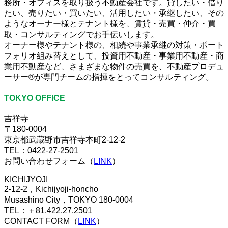
務所・オフィスを取り扱う不動産会社です。貸したい・借り
たい、売りたい・買いたい、活用したい・承継したい、その
ようなオーナー様とテナント様を、賃貸・売買・仲介・買
取・コンサルティングでお手伝いします。
オーナー様やテナント様の、相続や事業承継の対策・ポート
フォリオ組み替えとして、投資用不動産・事業用不動産・商
業用不動産など、さまざまな物件の売買を、不動産プロデュ
ーサー®が専門チームの指揮をとってコンサルティング。
TOKYO OFFICE
吉祥寺
〒180-0004
東京都武蔵野市吉祥寺本町2-12-2
TEL：0422-27-2501
お問い合わせフォーム（
LINK
）
KICHIJYOJI
2-12-2，Kichijyoji-honcho
Musashino City，TOKYO 180-0004
TEL：＋81.422.27.2501
CONTACT FORM（
LINK
）