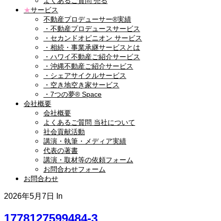
よくあるご質問 売る
★
サービス
不動産プロデューサー®実績
・不動産プロデュースサービス
・セカンドオピニオン サービス
・相続・事業承継サービスとは
・ハワイ不動産ご紹介サービス
・沖縄不動産ご紹介サービス
・シェアサイクルサービス
・空き地空き家サービス
・7つの夢® Space
会社概要
会社概要
よくあるご質問 当社について
社会貢献活動
講演・執筆・メディア実績
代表の著書
講演・取材等の依頼フォーム
お問合わせフォーム
お問合わせ
2026年5月7日
In
1778127599484-3