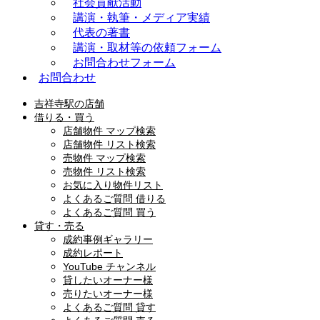
社会貢献活動
講演・執筆・メディア実績
代表の著書
講演・取材等の依頼フォーム
お問合わせフォーム
お問合わせ
吉祥寺駅の店舗
借りる・買う
店舗物件 マップ検索
店舗物件 リスト検索
売物件 マップ検索
売物件 リスト検索
お気に入り物件リスト
よくあるご質問 借りる
よくあるご質問 買う
貸す・売る
成約事例ギャラリー
成約レポート
YouTube チャンネル
貸したいオーナー様
売りたいオーナー様
よくあるご質問 貸す