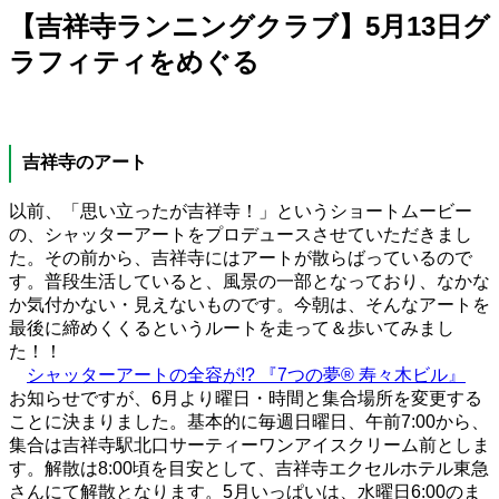
【吉祥寺ランニングクラブ】5月13日グ
ラフィティをめぐる
吉祥寺のアート
以前、「思い立ったが吉祥寺！」というショートムービー
の、シャッターアートをプロデュースさせていただきまし
た。その前から、吉祥寺にはアートが散らばっているので
す。普段生活していると、風景の一部となっており、なかな
か気付かない・見えないものです。今朝は、そんなアートを
最後に締めくくるというルートを走って＆歩いてみまし
た！！
シャッターアートの全容が!? 『7つの夢® 寿々木ビル』
お知らせですが、6月より曜日・時間と集合場所を変更する
ことに決まりました。基本的に毎週日曜日、午前7:00から、
集合は吉祥寺駅北口サーティーワンアイスクリーム前としま
す。解散は8:00頃を目安として、吉祥寺エクセルホテル東急
さんにて解散となります。5月いっぱいは、水曜日6:00のま