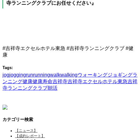
寺ランニングクラブにお任せください』
#吉祥寺エクセルホテル東急 #吉祥寺ランニングクラブ #健
康
Tags:
jog
jogging
run
running
walk
walking
ウォーキング
ジョギング
ラ
ンニング
健康
健康寿命
吉祥寺
吉祥寺エクセルホテル東急
吉祥
寺ランニングクラブ
朝活
カテゴリー検索
【ニュース】
【成約レポート】