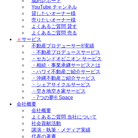
成約レポート
YouTube チャンネル
貸したいオーナー様
売りたいオーナー様
よくあるご質問 貸す
よくあるご質問 売る
★
サービス
不動産プロデューサー®実績
・不動産プロデュースサービス
・セカンドオピニオン サービス
・相続・事業承継サービスとは
・ハワイ不動産ご紹介サービス
・沖縄不動産ご紹介サービス
・シェアサイクルサービス
・空き地空き家サービス
・7つの夢® Space
会社概要
会社概要
よくあるご質問 当社について
社会貢献活動
講演・執筆・メディア実績
代表の著書