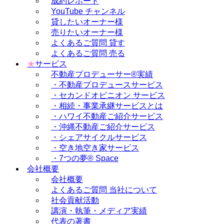
成約レポート
YouTube チャンネル
貸したいオーナー様
売りたいオーナー様
よくあるご質問 貸す
よくあるご質問 売る
★
サービス
不動産プロデューサー®実績
・不動産プロデュースサービス
・セカンドオピニオン サービス
・相続・事業承継サービスとは
・ハワイ不動産ご紹介サービス
・沖縄不動産ご紹介サービス
・シェアサイクルサービス
・空き地空き家サービス
・7つの夢® Space
会社概要
会社概要
よくあるご質問 当社について
社会貢献活動
講演・執筆・メディア実績
代表の著書