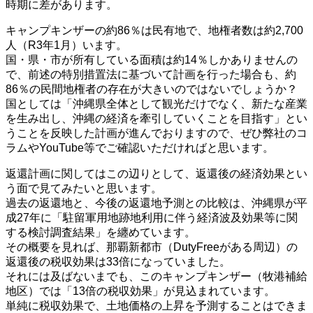
時期に差があります。
キャンプキンザーの約86％は民有地で、地権者数は約2,700
人（R3年1月）います。
国・県・市が所有している面積は約14％しかありませんの
で、前述の特別措置法に基づいて計画を行った場合も、約
86％の民間地権者の存在が大きいのではないでしょうか？
国としては「沖縄県全体として観光だけでなく、新たな産業
を⽣み出し、沖縄の経済を牽引していくことを⽬指す」とい
うことを反映した計画が進んでおりますので、ぜひ弊社のコ
ラムやYouTube等でご確認いただければと思います。
返還計画に関してはこの辺りとして、返還後の経済効果とい
う面で見てみたいと思います。
過去の返還地と、今後の返還地予測との比較は、沖縄県が平
成27年に「駐留軍用地跡地利用に伴う経済波及効果等に関
する検討調査結果」を纏めています。
その概要を見れば、那覇新都市（DutyFreeがある周辺）の
返還後の税収効果は33倍になっていました。
それには及ばないまでも、このキャンプキンザー（牧港補給
地区）では「13倍の税収効果」が見込まれています。
単純に税収効果で、土地価格の上昇を予測することはできま