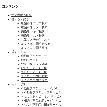
コンテンツ
吉祥寺駅の店舗
借りる・買う
店舗物件 マップ検索
店舗物件 リスト検索
売物件 マップ検索
売物件 リスト検索
お気に入り物件リスト
よくあるご質問 借りる
よくあるご質問 買う
貸す・売る
成約事例ギャラリー
成約レポート
YouTube チャンネル
貸したいオーナー様
売りたいオーナー様
よくあるご質問 貸す
よくあるご質問 売る
★
サービス
不動産プロデューサー®実績
・不動産プロデュースサービス
・セカンドオピニオン サービス
・相続・事業承継サービスとは
・ハワイ不動産ご紹介サービス