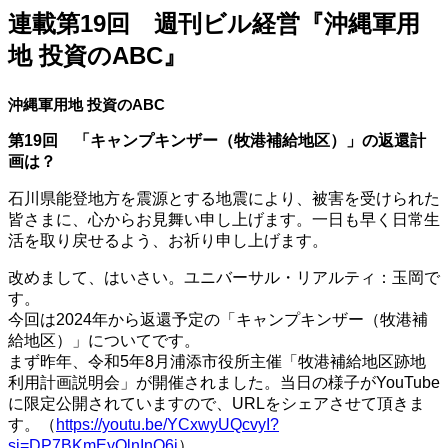
連載第19回 週刊ビル経営『沖縄軍用
地 投資のABC』
沖縄軍用地 投資のABC
第19回 「キャンプキンザー（牧港補給地区）」の返還計
画は？
石川県能登地方を震源とする地震により、被害を受けられた
皆さまに、心からお見舞い申し上げます。一日も早く日常生
活を取り戻せるよう、お祈り申し上げます。
改めまして、はいさい。ユニバーサル・リアルティ：玉岡で
す。
今回は2024年から返還予定の「キャンプキンザー（牧港補
給地区）」についてです。
まず昨年、令和5年8月浦添市役所主催「牧港補給地区跡地
利用計画説明会」が開催されました。当日の様子がYouTube
に限定公開されていますので、URLをシェアさせて頂きま
す。（
https://youtu.be/YCxwyUQcvyI?
si=DP7BKmEyOlnInO6j
）