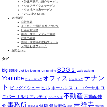
・沖縄不動産ご紹介サービス
・シェアサイクルサービス
・空き地空き家サービス
・7つの夢® Space
会社概要
会社概要
よくあるご質問 当社について
社会貢献活動
講演・執筆・メディア実績
代表の著書
講演・取材等の依頼フォーム
お問合わせフォーム
お問合わせ
タグ
SDGｓ
bigissue
diet
jog
jogging
run
running
walk
walking
テナン
Youtube
オフィス
ウォーキング
ジョギング
ト
ビル
ビッグイシュー
ホームレス
ユニバーサル
ユ
不動産
ニバーサルリアルティ
不動産仲
ランニング
吉祥寺
事務所
介
健康
健康寿命
事業承継
出版
吉祥寺