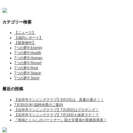
カテゴリー検索
【ニュース】
【成約レポート】
【最新物件】
7つの夢® Energy
7つの夢® Health
7つの夢® Human
7つの夢® Resort
7つの夢® Rest
7つの夢® Space
7つの夢® Sport
最近の投稿
【吉祥寺ランニングクラブ】8月2日は、真夏の暑さ！！
7月30日(木) 臨時休業のご案内
【吉祥寺ランニングクラブ】7月26日はプロギング！
【吉祥寺ランニングクラブ】7月19日も抹茶ラテ！？
『地域とくらしのパートナー』国土交通省が新施策発表！