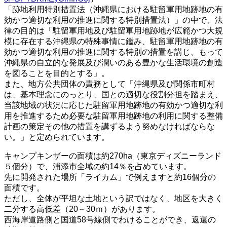
「跡地利用特別措置法（沖縄県における駐留軍⽤地跡地の有
効かつ適切な利⽤の推進に関する特別措置法）」の中で、法
律の目的は「駐留軍⽤地及び駐留軍⽤地跡地が広範かつ⼤規
模に存在する沖縄県の特殊事情に鑑み、駐留軍⽤地跡地の有
効かつ適切な利⽤の推進に関する特別の措置を講じ、もって
沖縄県の⾃⽴的な発展及び潤いのある豊かな⽣活環境の創造
を図ることを⽬的とする」。
また、地方公共団体の責務として「沖縄県及び関係市町村
は、基本理念にのっとり、国との適切な役割分担を踏まえ、
当該地域の状況に応じた駐留軍⽤地跡地の有効かつ適切な利
⽤を推進するため必要な駐留軍⽤地跡地の利⽤に関する整備
計画の策定その他の措置を講ずるよう努めなければならな
い。」と定められています。
キャンプキンザーの面積は約270ha（東京ディズニーランド
５個分）で、浦添市全域の約14％を占めています。
先に開発された場所「ライカム」で例えますと約16個分の
面積です。
ただし、全体が平坦な土地という訳ではなく、地区を大きく
二分する高低差（20～30ｍ）があります。
西海岸道路側と国道58号線側でわけることができ、返還の