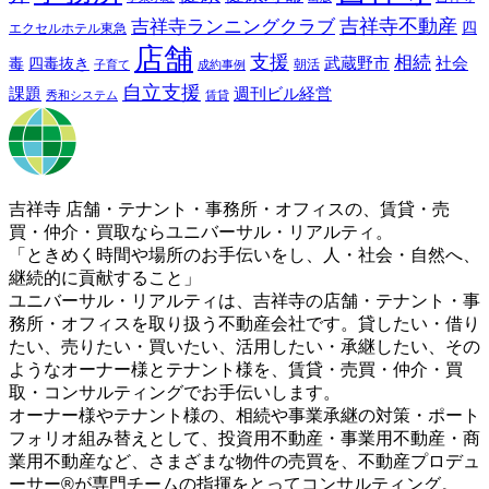
吉祥寺ランニングクラブ
吉祥寺不動産
四
エクセルホテル東急
店舗
支援
相続
武蔵野市
社会
毒
四毒抜き
子育て
成約事例
朝活
自立支援
課題
週刊ビル経営
秀和システム
賃貸
吉祥寺 店舗・テナント・事務所・オフィスの、賃貸・売
買・仲介・買取ならユニバーサル・リアルティ。
「ときめく時間や場所のお手伝いをし、人・社会・自然へ、
継続的に貢献すること」
ユニバーサル・リアルティは、吉祥寺の店舗・テナント・事
務所・オフィスを取り扱う不動産会社です。貸したい・借り
たい、売りたい・買いたい、活用したい・承継したい、その
ようなオーナー様とテナント様を、賃貸・売買・仲介・買
取・コンサルティングでお手伝いします。
オーナー様やテナント様の、相続や事業承継の対策・ポート
フォリオ組み替えとして、投資用不動産・事業用不動産・商
業用不動産など、さまざまな物件の売買を、不動産プロデュ
ーサー®が専門チームの指揮をとってコンサルティング。