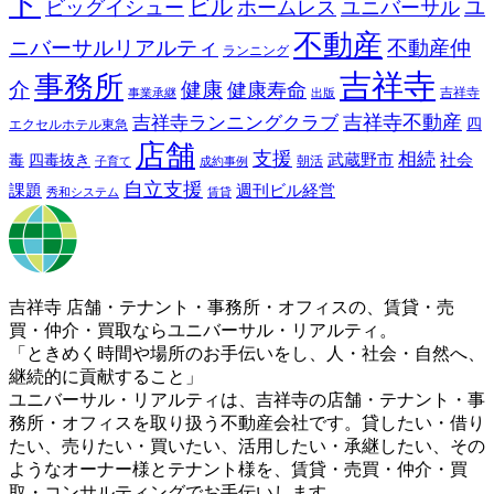
ト
ビル
ビッグイシュー
ホームレス
ユニバーサル
ユ
不動産
ニバーサルリアルティ
不動産仲
ランニング
吉祥寺
事務所
介
健康
健康寿命
事業承継
出版
吉祥寺
吉祥寺ランニングクラブ
吉祥寺不動産
四
エクセルホテル東急
店舗
支援
相続
武蔵野市
社会
毒
四毒抜き
子育て
成約事例
朝活
自立支援
課題
週刊ビル経営
秀和システム
賃貸
吉祥寺 店舗・テナント・事務所・オフィスの、賃貸・売
買・仲介・買取ならユニバーサル・リアルティ。
「ときめく時間や場所のお手伝いをし、人・社会・自然へ、
継続的に貢献すること」
ユニバーサル・リアルティは、吉祥寺の店舗・テナント・事
務所・オフィスを取り扱う不動産会社です。貸したい・借り
たい、売りたい・買いたい、活用したい・承継したい、その
ようなオーナー様とテナント様を、賃貸・売買・仲介・買
取・コンサルティングでお手伝いします。