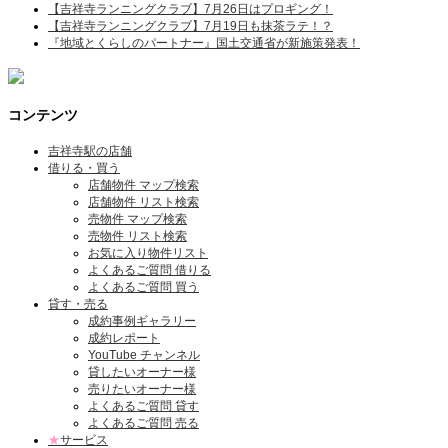
【吉祥寺ランニングクラブ】7月26日はプロギング！
【吉祥寺ランニングクラブ】7月19日も抹茶ラテ！？
『地域とくらしのパートナー』国土交通省が新施策発表！
コンテンツ
吉祥寺駅の店舗
借りる・買う
店舗物件 マップ検索
店舗物件 リスト検索
売物件 マップ検索
売物件 リスト検索
お気に入り物件リスト
よくあるご質問 借りる
よくあるご質問 買う
貸す・売る
成約事例ギャラリー
成約レポート
YouTube チャンネル
貸したいオーナー様
売りたいオーナー様
よくあるご質問 貸す
よくあるご質問 売る
★
サービス