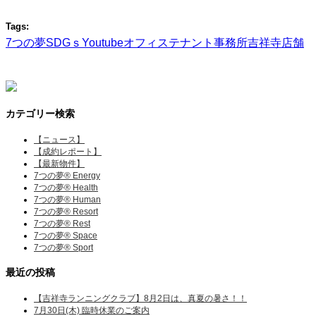
Tags:
7つの夢
SDGｓ
Youtube
オフィス
テナント
事務所
吉祥寺
店舗
カテゴリー検索
【ニュース】
【成約レポート】
【最新物件】
7つの夢® Energy
7つの夢® Health
7つの夢® Human
7つの夢® Resort
7つの夢® Rest
7つの夢® Space
7つの夢® Sport
最近の投稿
【吉祥寺ランニングクラブ】8月2日は、真夏の暑さ！！
7月30日(木) 臨時休業のご案内