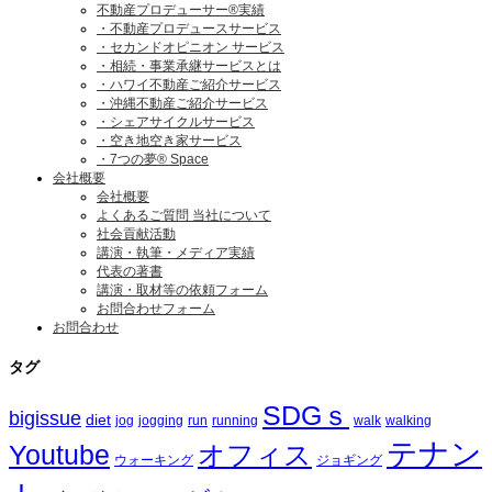
不動産プロデューサー®実績
・不動産プロデュースサービス
・セカンドオピニオン サービス
・相続・事業承継サービスとは
・ハワイ不動産ご紹介サービス
・沖縄不動産ご紹介サービス
・シェアサイクルサービス
・空き地空き家サービス
・7つの夢® Space
会社概要
会社概要
よくあるご質問 当社について
社会貢献活動
講演・執筆・メディア実績
代表の著書
講演・取材等の依頼フォーム
お問合わせフォーム
お問合わせ
タグ
SDGｓ
bigissue
diet
jog
jogging
run
running
walk
walking
テナン
Youtube
オフィス
ウォーキング
ジョギング