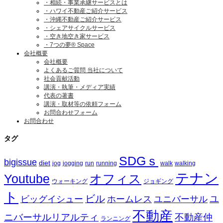
・相続・事業承継サービスとは
・ハワイ不動産ご紹介サービス
・沖縄不動産ご紹介サービス
・シェアサイクルサービス
・空き地空き家サービス
・7つの夢® Space
会社概要
会社概要
よくあるご質問 当社について
社会貢献活動
講演・執筆・メディア実績
代表の著書
講演・取材等の依頼フォーム
お問合わせフォーム
お問合わせ
タグ
SDGｓ
bigissue
diet
jog
jogging
run
running
walk
walking
テナン
Youtube
オフィス
ウォーキング
ジョギング
ト
ビル
ビッグイシュー
ホームレス
ユニバーサル
ユ
不動産
ニバーサルリアルティ
不動産仲
ランニング