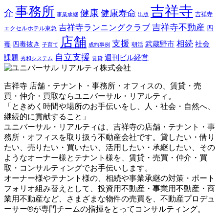
吉祥寺
事務所
介
健康
健康寿命
事業承継
出版
吉祥寺
吉祥寺ランニングクラブ
吉祥寺不動産
四
エクセルホテル東急
店舗
支援
相続
武蔵野市
社会
毒
四毒抜き
子育て
成約事例
朝活
自立支援
課題
週刊ビル経営
秀和システム
賃貸
吉祥寺 店舗・テナント・事務所・オフィスの、賃貸・売
買・仲介・買取ならユニバーサル・リアルティ。
「ときめく時間や場所のお手伝いをし、人・社会・自然へ、
継続的に貢献すること」
ユニバーサル・リアルティは、吉祥寺の店舗・テナント・事
務所・オフィスを取り扱う不動産会社です。貸したい・借り
たい、売りたい・買いたい、活用したい・承継したい、その
ようなオーナー様とテナント様を、賃貸・売買・仲介・買
取・コンサルティングでお手伝いします。
オーナー様やテナント様の、相続や事業承継の対策・ポート
フォリオ組み替えとして、投資用不動産・事業用不動産・商
業用不動産など、さまざまな物件の売買を、不動産プロデュ
ーサー®が専門チームの指揮をとってコンサルティング。