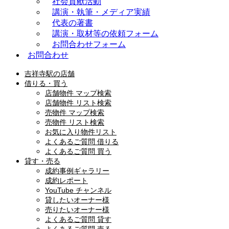
社会貢献活動
講演・執筆・メディア実績
代表の著書
講演・取材等の依頼フォーム
お問合わせフォーム
お問合わせ
吉祥寺駅の店舗
借りる・買う
店舗物件 マップ検索
店舗物件 リスト検索
売物件 マップ検索
売物件 リスト検索
お気に入り物件リスト
よくあるご質問 借りる
よくあるご質問 買う
貸す・売る
成約事例ギャラリー
成約レポート
YouTube チャンネル
貸したいオーナー様
売りたいオーナー様
よくあるご質問 貸す