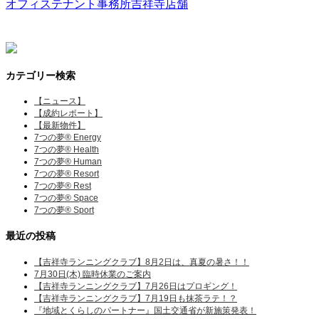
オフィス
テナント
事務所
吉祥寺
店舗
カテゴリー検索
【ニュース】
【成約レポート】
【最新物件】
7つの夢® Energy
7つの夢® Health
7つの夢® Human
7つの夢® Resort
7つの夢® Rest
7つの夢® Space
7つの夢® Sport
最近の投稿
【吉祥寺ランニングクラブ】8月2日は、真夏の暑さ！！
7月30日(木) 臨時休業のご案内
【吉祥寺ランニングクラブ】7月26日はプロギング！
【吉祥寺ランニングクラブ】7月19日も抹茶ラテ！？
『地域とくらしのパートナー』国土交通省が新施策発表！