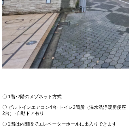
〇 1階･2階のメゾネット方式
〇 ビルトインエアコン4台･トイレ2箇所（温水洗浄暖房便座
2台）･自動ドア有り
〇 2階は内階段でエレベーターホールに出入りできます