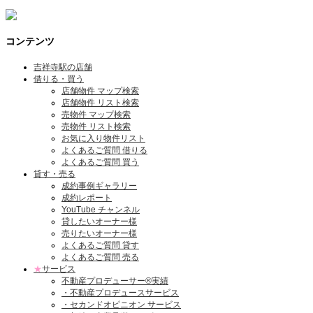
コンテンツ
吉祥寺駅の店舗
借りる・買う
店舗物件 マップ検索
店舗物件 リスト検索
売物件 マップ検索
売物件 リスト検索
お気に入り物件リスト
よくあるご質問 借りる
よくあるご質問 買う
貸す・売る
成約事例ギャラリー
成約レポート
YouTube チャンネル
貸したいオーナー様
売りたいオーナー様
よくあるご質問 貸す
よくあるご質問 売る
★
サービス
不動産プロデューサー®実績
・不動産プロデュースサービス
・セカンドオピニオン サービス