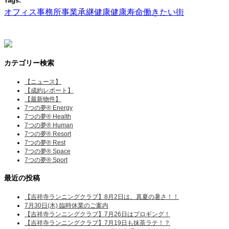
Tags:
オフィス
事務所
事業承継
健康
健康寿命
働きたい街
カテゴリー検索
【ニュース】
【成約レポート】
【最新物件】
7つの夢® Energy
7つの夢® Health
7つの夢® Human
7つの夢® Resort
7つの夢® Rest
7つの夢® Space
7つの夢® Sport
最近の投稿
【吉祥寺ランニングクラブ】8月2日は、真夏の暑さ！！
7月30日(木) 臨時休業のご案内
【吉祥寺ランニングクラブ】7月26日はプロギング！
【吉祥寺ランニングクラブ】7月19日も抹茶ラテ！？