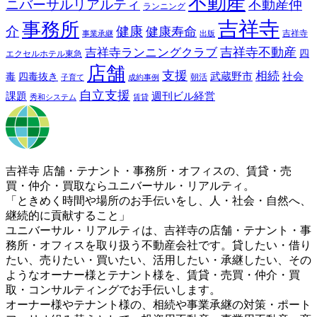
不動産
ニバーサルリアルティ
不動産仲
ランニング
吉祥寺
事務所
介
健康
健康寿命
事業承継
出版
吉祥寺
吉祥寺ランニングクラブ
吉祥寺不動産
四
エクセルホテル東急
店舗
支援
相続
武蔵野市
社会
毒
四毒抜き
子育て
成約事例
朝活
自立支援
課題
週刊ビル経営
秀和システム
賃貸
吉祥寺 店舗・テナント・事務所・オフィスの、賃貸・売
買・仲介・買取ならユニバーサル・リアルティ。
「ときめく時間や場所のお手伝いをし、人・社会・自然へ、
継続的に貢献すること」
ユニバーサル・リアルティは、吉祥寺の店舗・テナント・事
務所・オフィスを取り扱う不動産会社です。貸したい・借り
たい、売りたい・買いたい、活用したい・承継したい、その
ようなオーナー様とテナント様を、賃貸・売買・仲介・買
取・コンサルティングでお手伝いします。
オーナー様やテナント様の、相続や事業承継の対策・ポート