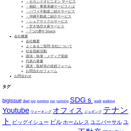
・セカンドオピニオン サービス
・相続・事業承継サービスとは
・ハワイ不動産ご紹介サービス
・沖縄不動産ご紹介サービス
・シェアサイクルサービス
・空き地空き家サービス
・7つの夢® Space
会社概要
会社概要
よくあるご質問 当社について
社会貢献活動
講演・執筆・メディア実績
代表の著書
講演・取材等の依頼フォーム
お問合わせフォーム
お問合わせ
タグ
SDGｓ
bigissue
diet
jog
jogging
run
running
walk
walking
テナン
Youtube
オフィス
ウォーキング
ジョギング
ト
ビル
ビッグイシュー
ホームレス
ユニバーサル
ユ