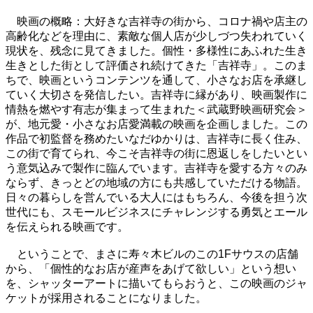
映画の概略：大好きな吉祥寺の街から、コロナ禍や店主の
高齢化などを理由に、素敵な個人店が少しづつ失われていく
現状を、残念に見てきました。個性・多様性にあふれた生き
生きとした街として評価され続けてきた「吉祥寺」。このま
ちで、映画というコンテンツを通して、小さなお店を承継し
ていく大切さを発信したい。吉祥寺に縁があり、映画製作に
情熱を燃やす有志が集まって生まれた＜武蔵野映画研究会＞
が、地元愛・小さなお店愛満載の映画を企画しました。この
作品で初監督を務めたいなだゆかりは、吉祥寺に長く住み、
この街で育てられ、今こそ吉祥寺の街に恩返しをしたいとい
う意気込みで製作に臨んでいます。吉祥寺を愛する方々のみ
ならず、きっとどの地域の方にも共感していただける物語。
日々の暮らしを営んでいる大人にはもちろん、今後を担う次
世代にも、スモールビジネスにチャレンジする勇気とエール
を伝えられる映画です。
ということで、まさに寿々木ビルのこの1Fサウスの店舗
から、「個性的なお店が産声をあげて欲しい」という想い
を、シャッターアートに描いてもらおうと、この映画のジャ
ケットが採用されることになりました。