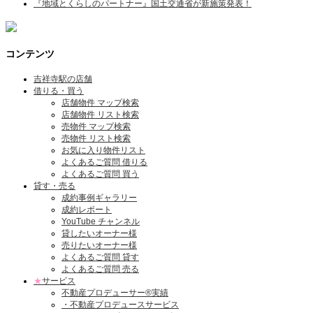
『地域とくらしのパートナー』国土交通省が新施策発表！
コンテンツ
吉祥寺駅の店舗
借りる・買う
店舗物件 マップ検索
店舗物件 リスト検索
売物件 マップ検索
売物件 リスト検索
お気に入り物件リスト
よくあるご質問 借りる
よくあるご質問 買う
貸す・売る
成約事例ギャラリー
成約レポート
YouTube チャンネル
貸したいオーナー様
売りたいオーナー様
よくあるご質問 貸す
よくあるご質問 売る
★
サービス
不動産プロデューサー®実績
・不動産プロデュースサービス