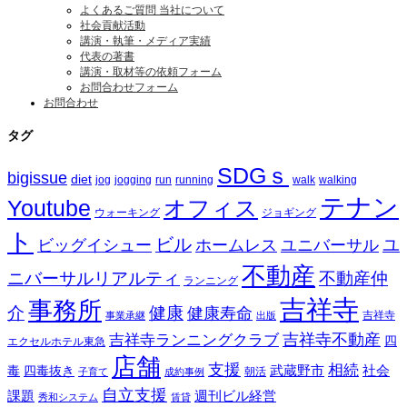
よくあるご質問 当社について
社会貢献活動
講演・執筆・メディア実績
代表の著書
講演・取材等の依頼フォーム
お問合わせフォーム
お問合わせ
タグ
SDGｓ
bigissue
diet
jog
jogging
run
running
walk
walking
テナン
Youtube
オフィス
ウォーキング
ジョギング
ト
ビル
ビッグイシュー
ホームレス
ユニバーサル
ユ
不動産
ニバーサルリアルティ
不動産仲
ランニング
吉祥寺
事務所
介
健康
健康寿命
事業承継
出版
吉祥寺
吉祥寺ランニングクラブ
吉祥寺不動産
四
エクセルホテル東急
店舗
支援
相続
武蔵野市
社会
毒
四毒抜き
子育て
成約事例
朝活
自立支援
課題
週刊ビル経営
秀和システム
賃貸