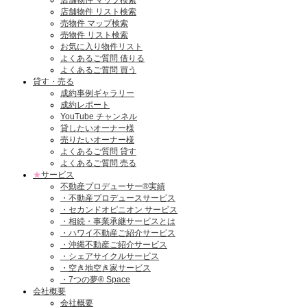
店舗物件 マップ検索
店舗物件 リスト検索
売物件 マップ検索
売物件 リスト検索
お気に入り物件リスト
よくあるご質問 借りる
よくあるご質問 買う
貸す・売る
成約事例ギャラリー
成約レポート
YouTube チャンネル
貸したいオーナー様
売りたいオーナー様
よくあるご質問 貸す
よくあるご質問 売る
★
サービス
不動産プロデューサー®実績
・不動産プロデュースサービス
・セカンドオピニオン サービス
・相続・事業承継サービスとは
・ハワイ不動産ご紹介サービス
・沖縄不動産ご紹介サービス
・シェアサイクルサービス
・空き地空き家サービス
・7つの夢® Space
会社概要
会社概要