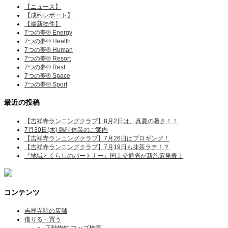
【ニュース】
【成約レポート】
【最新物件】
7つの夢® Energy
7つの夢® Health
7つの夢® Human
7つの夢® Resort
7つの夢® Rest
7つの夢® Space
7つの夢® Sport
最近の投稿
【吉祥寺ランニングクラブ】8月2日は、真夏の暑さ！！
7月30日(木) 臨時休業のご案内
【吉祥寺ランニングクラブ】7月26日はプロギング！
【吉祥寺ランニングクラブ】7月19日も抹茶ラテ！？
『地域とくらしのパートナー』国土交通省が新施策発表！
コンテンツ
吉祥寺駅の店舗
借りる・買う