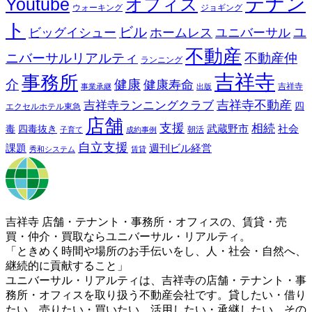
テナン
Youtube
オフィス
ウォーキング
ジョギング
ト
ビル
ビッグイシュー
ホームレス
ユニバーサル
ユ
不動産
ニバーサルリアルティ
不動産仲
ランニング
吉祥寺
事務所
介
健康
健康寿命
事業承継
出版
吉祥寺
吉祥寺ランニングクラブ
吉祥寺不動産
四
エクセルホテル東急
店舗
支援
相続
武蔵野市
社会
毒
四毒抜き
子育て
成約事例
朝活
自立支援
課題
週刊ビル経営
秀和システム
賃貸
吉祥寺 店舗・テナント・事務所・オフィスの、賃貸・売
買・仲介・買取ならユニバーサル・リアルティ。
「ときめく時間や場所のお手伝いをし、人・社会・自然へ、
継続的に貢献すること」
ユニバーサル・リアルティは、吉祥寺の店舗・テナント・事
務所・オフィスを取り扱う不動産会社です。貸したい・借り
たい、売りたい・買いたい、活用したい・承継したい、その