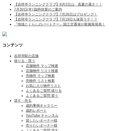
【吉祥寺ランニングクラブ】8月2日は、真夏の暑さ！！
7月30日(木) 臨時休業のご案内
【吉祥寺ランニングクラブ】7月26日はプロギング！
【吉祥寺ランニングクラブ】7月19日も抹茶ラテ！？
『地域とくらしのパートナー』国土交通省が新施策発表！
コンテンツ
吉祥寺駅の店舗
借りる・買う
店舗物件 マップ検索
店舗物件 リスト検索
売物件 マップ検索
売物件 リスト検索
お気に入り物件リスト
よくあるご質問 借りる
よくあるご質問 買う
貸す・売る
成約事例ギャラリー
成約レポート
YouTube チャンネル
貸したいオーナー様
売りたいオーナー様
よくあるご質問 貸す