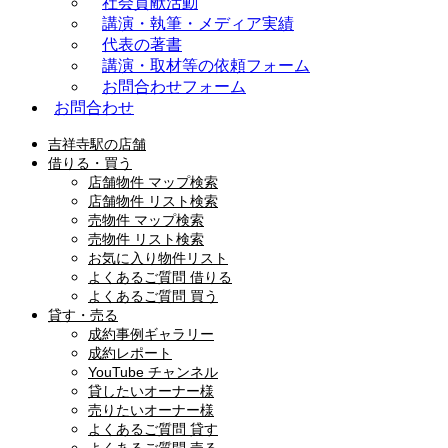
社会貢献活動
講演・執筆・メディア実績
代表の著書
講演・取材等の依頼フォーム
お問合わせフォーム
お問合わせ
吉祥寺駅の店舗
借りる・買う
店舗物件 マップ検索
店舗物件 リスト検索
売物件 マップ検索
売物件 リスト検索
お気に入り物件リスト
よくあるご質問 借りる
よくあるご質問 買う
貸す・売る
成約事例ギャラリー
成約レポート
YouTube チャンネル
貸したいオーナー様
売りたいオーナー様
よくあるご質問 貸す