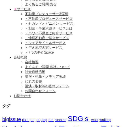
よくあるご質問 売る
★
サービス
不動産プロデューサー®実績
・不動産プロデュースサービス
・セカンドオピニオン サービス
・相続・事業承継サービスとは
・ハワイ不動産ご紹介サービス
・沖縄不動産ご紹介サービス
・シェアサイクルサービス
・空き地空き家サービス
・7つの夢® Space
会社概要
会社概要
よくあるご質問 当社について
社会貢献活動
講演・執筆・メディア実績
代表の著書
講演・取材等の依頼フォーム
お問合わせフォーム
お問合わせ
タグ
SDGｓ
bigissue
diet
jog
jogging
run
running
walk
walking