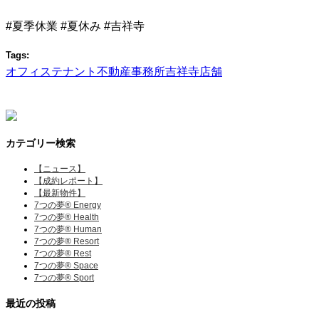
#夏季休業 #夏休み #吉祥寺
Tags:
オフィス
テナント
不動産
事務所
吉祥寺
店舗
カテゴリー検索
【ニュース】
【成約レポート】
【最新物件】
7つの夢® Energy
7つの夢® Health
7つの夢® Human
7つの夢® Resort
7つの夢® Rest
7つの夢® Space
7つの夢® Sport
最近の投稿