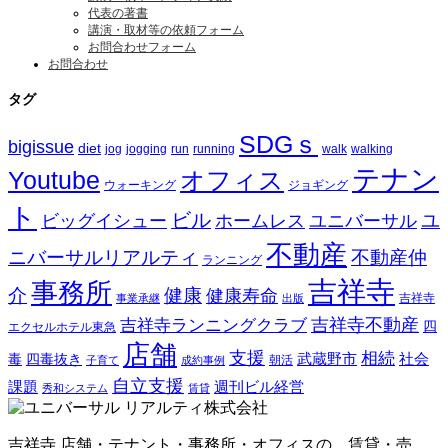
代表の著書
講演・取材等の依頼フォーム
お問合わせフォーム
お問合わせ
タグ
SDGｓ
bigissue
diet
jog
jogging
run
running
walk
walking
テナン
Youtube
オフィス
ウォーキング
ジョギング
ト
ビル
ビッグイシュー
ホームレス
ユニバーサル
ユ
不動産
ニバーサルリアルティ
不動産仲
ランニング
吉祥寺
事務所
介
健康
健康寿命
事業承継
出版
吉祥寺
吉祥寺ランニングクラブ
吉祥寺不動産
四
エクセルホテル東急
店舗
支援
相続
武蔵野市
社会
毒
四毒抜き
子育て
成約事例
朝活
自立支援
課題
週刊ビル経営
秀和システム
賃貸
吉祥寺 店舗・テナント・事務所・オフィスの、賃貸・売