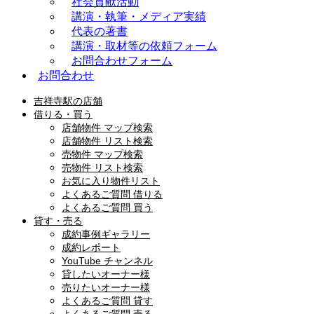
社会貢献活動
講演・執筆・メディア実績
代表の著書
講演・取材等の依頼フォーム
お問合わせフォーム
お問合わせ
吉祥寺駅の店舗
借りる・買う
店舗物件 マップ検索
店舗物件 リスト検索
売物件 マップ検索
売物件 リスト検索
お気に入り物件リスト
よくあるご質問 借りる
よくあるご質問 買う
貸す・売る
成約事例ギャラリー
成約レポート
YouTube チャンネル
貸したいオーナー様
売りたいオーナー様
よくあるご質問 貸す