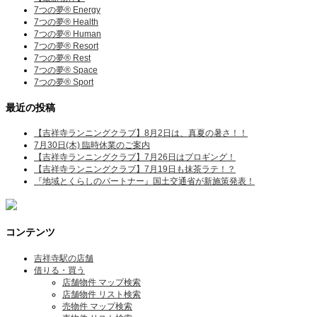
7つの夢® Energy
7つの夢® Health
7つの夢® Human
7つの夢® Resort
7つの夢® Rest
7つの夢® Space
7つの夢® Sport
最近の投稿
【吉祥寺ランニングクラブ】8月2日は、真夏の暑さ！！
7月30日(木) 臨時休業のご案内
【吉祥寺ランニングクラブ】7月26日はプロギング！
【吉祥寺ランニングクラブ】7月19日も抹茶ラテ！？
『地域とくらしのパートナー』国土交通省が新施策発表！
コンテンツ
吉祥寺駅の店舗
借りる・買う
店舗物件 マップ検索
店舗物件 リスト検索
売物件 マップ検索