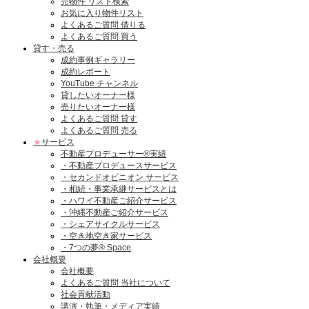
売物件 リスト検索
お気に入り物件リスト
よくあるご質問 借りる
よくあるご質問 買う
貸す・売る
成約事例ギャラリー
成約レポート
YouTube チャンネル
貸したいオーナー様
売りたいオーナー様
よくあるご質問 貸す
よくあるご質問 売る
★
サービス
不動産プロデューサー®実績
・不動産プロデュースサービス
・セカンドオピニオン サービス
・相続・事業承継サービスとは
・ハワイ不動産ご紹介サービス
・沖縄不動産ご紹介サービス
・シェアサイクルサービス
・空き地空き家サービス
・7つの夢® Space
会社概要
会社概要
よくあるご質問 当社について
社会貢献活動
講演・執筆・メディア実績