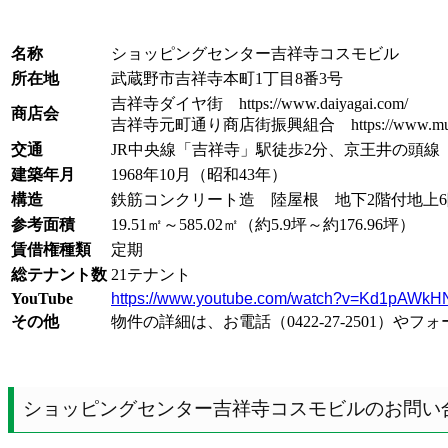
名称
ショッピングセンター吉祥寺コスモビル
所在地
武蔵野市吉祥寺本町1丁目8番3号
吉祥寺ダイヤ街 https://www.daiyagai.com/
商店会
吉祥寺元町通り商店街振興組合 https://www.musashino-
交通
JR中央線「吉祥寺」駅徒歩2分、京王井の頭線
建築年月
1968年10月（昭和43年）
構造
鉄筋コンクリート造 陸屋根 地下2階付地上
参考面積
19.51㎡～585.02㎡（約5.9坪～約176.96坪）
賃借権種類
定期
総テナント数
21テナント
YouTube
https://www.youtube.com/watch?v=Kd1pAWk
その他
物件の詳細は、お電話（0422-27-2501
ショッピングセンター吉祥寺コスモビルのお問い