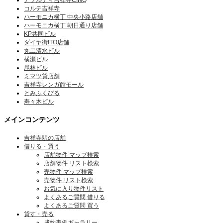
アソルティ吉祥寺CINQ
コルテ吉祥寺
ハーモニカ横丁 中央小路店舗
ハーモニカ横丁 朝日通り店舗
KP共同ビル
ダイヤ街ITO店舗
丸二清水ビル
横瀬ビル
尾林ビル
ミマツ貸店舗
吉祥寺レンガ館モール
とみふくびる
寿々木ビル
メインコンテンツ
吉祥寺駅の店舗
借りる・買う
店舗物件 マップ検索
店舗物件 リスト検索
売物件 マップ検索
売物件 リスト検索
お気に入り物件リスト
よくあるご質問 借りる
よくあるご質問 買う
貸す・売る
成約事例ギャラリー