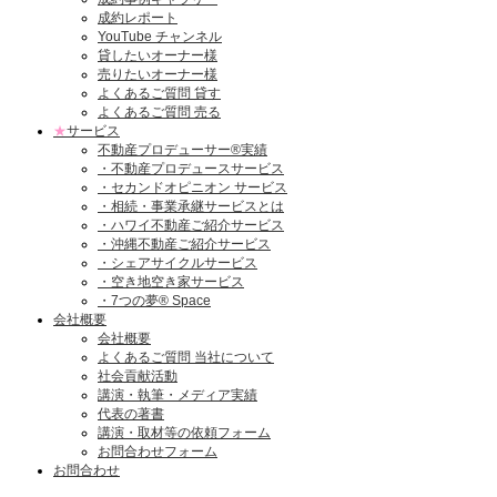
成約レポート
YouTube チャンネル
貸したいオーナー様
売りたいオーナー様
よくあるご質問 貸す
よくあるご質問 売る
★
サービス
不動産プロデューサー®実績
・不動産プロデュースサービス
・セカンドオピニオン サービス
・相続・事業承継サービスとは
・ハワイ不動産ご紹介サービス
・沖縄不動産ご紹介サービス
・シェアサイクルサービス
・空き地空き家サービス
・7つの夢® Space
会社概要
会社概要
よくあるご質問 当社について
社会貢献活動
講演・執筆・メディア実績
代表の著書
講演・取材等の依頼フォーム
お問合わせフォーム
お問合わせ