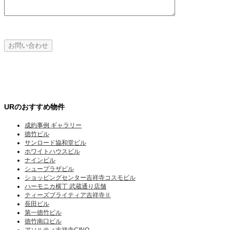
URのおすすめ物件
成約事例 ギャラリー
徳竹ビル
サンロード協和堂ビル
ホワイトハウスビル
ナインビル
シュープラザビル
ショッピングセンター吉祥寺コスモビル
ハーモニカ横丁 武蔵通り店舗
ティーズブライティア吉祥寺Ⅱ
長田ビル
第一徳竹ビル
徳竹南口ビル