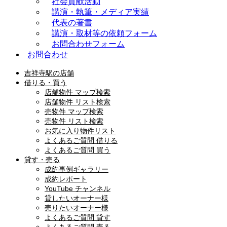
社会貢献活動
講演・執筆・メディア実績
代表の著書
講演・取材等の依頼フォーム
お問合わせフォーム
お問合わせ
吉祥寺駅の店舗
借りる・買う
店舗物件 マップ検索
店舗物件 リスト検索
売物件 マップ検索
売物件 リスト検索
お気に入り物件リスト
よくあるご質問 借りる
よくあるご質問 買う
貸す・売る
成約事例ギャラリー
成約レポート
YouTube チャンネル
貸したいオーナー様
売りたいオーナー様
よくあるご質問 貸す