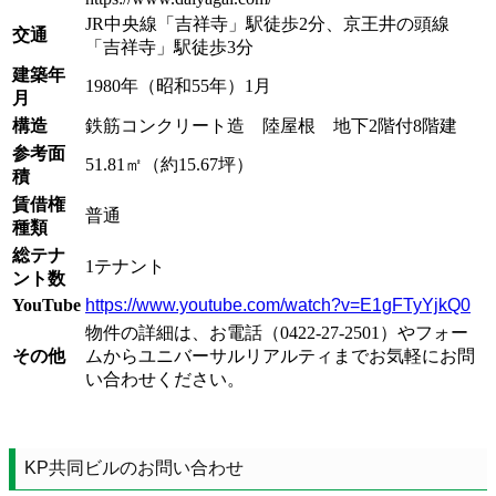
JR中央線「吉祥寺」駅徒歩2分、京王井の頭線
交通
「吉祥寺」駅徒歩3分
建築年
1980年（昭和55年）1月
月
構造
鉄筋コンクリート造 陸屋根 地下2階付8階建
参考面
51.81㎡（約15.67坪）
積
賃借権
普通
種類
総テナ
1テナント
ント数
YouTube
https://www.youtube.com/watch?v=E1gFTyYjkQ0
物件の詳細は、お電話（0422-27-2501）やフォー
その他
ムからユニバーサルリアルティまでお気軽にお問
い合わせください。
KP共同ビルのお問い合わせ