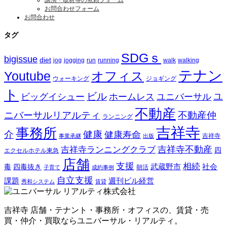
お問合わせフォーム
お問合わせ
タグ
SDGｓ
bigissue
diet
jog
jogging
run
running
walk
walking
テナン
Youtube
オフィス
ウォーキング
ジョギング
ト
ビル
ビッグイシュー
ホームレス
ユニバーサル
ユ
不動産
ニバーサルリアルティ
不動産仲
ランニング
吉祥寺
事務所
介
健康
健康寿命
事業承継
出版
吉祥寺
吉祥寺ランニングクラブ
吉祥寺不動産
四
エクセルホテル東急
店舗
支援
相続
武蔵野市
社会
毒
四毒抜き
子育て
成約事例
朝活
自立支援
課題
週刊ビル経営
秀和システム
賃貸
吉祥寺 店舗・テナント・事務所・オフィスの、賃貸・売
買・仲介・買取ならユニバーサル・リアルティ。