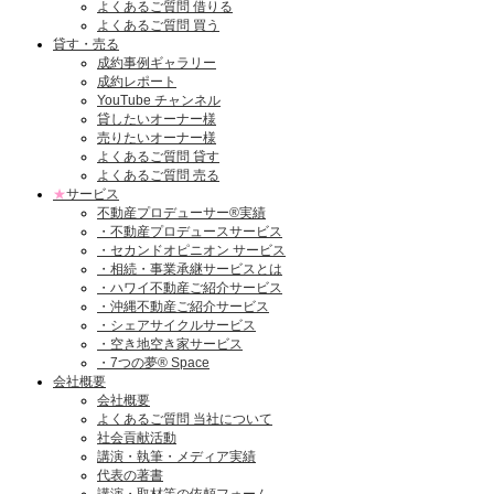
よくあるご質問 借りる
よくあるご質問 買う
貸す・売る
成約事例ギャラリー
成約レポート
YouTube チャンネル
貸したいオーナー様
売りたいオーナー様
よくあるご質問 貸す
よくあるご質問 売る
★
サービス
不動産プロデューサー®実績
・不動産プロデュースサービス
・セカンドオピニオン サービス
・相続・事業承継サービスとは
・ハワイ不動産ご紹介サービス
・沖縄不動産ご紹介サービス
・シェアサイクルサービス
・空き地空き家サービス
・7つの夢® Space
会社概要
会社概要
よくあるご質問 当社について
社会貢献活動
講演・執筆・メディア実績
代表の著書
講演・取材等の依頼フォーム