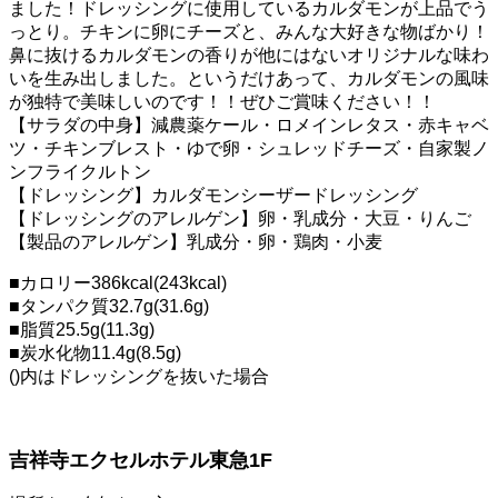
ました！ドレッシングに使用しているカルダモンが上品でう
っとり。チキンに卵にチーズと、みんな大好きな物ばかり！
鼻に抜けるカルダモンの香りが他にはないオリジナルな味わ
いを生み出しました。というだけあって、カルダモンの風味
が独特で美味しいのです！！ぜひご賞味ください！！
【サラダの中身】減農薬ケール・ロメインレタス・赤キャベ
ツ・チキンブレスト・ゆで卵・シュレッドチーズ・自家製ノ
ンフライクルトン
【ドレッシング】カルダモンシーザードレッシング
【ドレッシングのアレルゲン】卵・乳成分・大豆・りんご
【製品のアレルゲン】乳成分・卵・鶏肉・小麦
■カロリー386kcal(243kcal)
■タンパク質32.7g(31.6g)
■脂質25.5g(11.3g)
■炭水化物11.4g(8.5g)
()内はドレッシングを抜いた場合
吉祥寺エクセルホテル東急1F