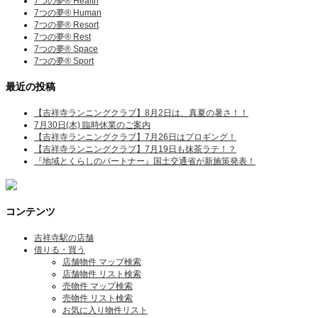
7つの夢® Health
7つの夢® Human
7つの夢® Resort
7つの夢® Rest
7つの夢® Space
7つの夢® Sport
最近の投稿
【吉祥寺ランニングクラブ】8月2日は、真夏の暑さ！！
7月30日(木) 臨時休業のご案内
【吉祥寺ランニングクラブ】7月26日はプロギング！
【吉祥寺ランニングクラブ】7月19日も抹茶ラテ！？
『地域とくらしのパートナー』国土交通省が新施策発表！
コンテンツ
吉祥寺駅の店舗
借りる・買う
店舗物件 マップ検索
店舗物件 リスト検索
売物件 マップ検索
売物件 リスト検索
お気に入り物件リスト