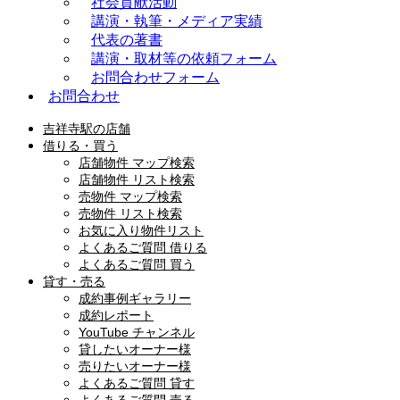
社会貢献活動
講演・執筆・メディア実績
代表の著書
講演・取材等の依頼フォーム
お問合わせフォーム
お問合わせ
吉祥寺駅の店舗
借りる・買う
店舗物件 マップ検索
店舗物件 リスト検索
売物件 マップ検索
売物件 リスト検索
お気に入り物件リスト
よくあるご質問 借りる
よくあるご質問 買う
貸す・売る
成約事例ギャラリー
成約レポート
YouTube チャンネル
貸したいオーナー様
売りたいオーナー様
よくあるご質問 貸す