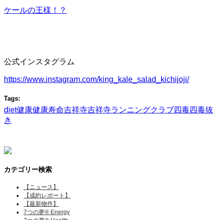
ケールの王様！？
公式インスタグラム
https://www.instagram.com/king_kale_salad_kichijoji/
Tags:
diet
健康
健康寿命
吉祥寺
吉祥寺ランニングクラブ
四毒
四毒抜
き
カテゴリー検索
【ニュース】
【成約レポート】
【最新物件】
7つの夢® Energy